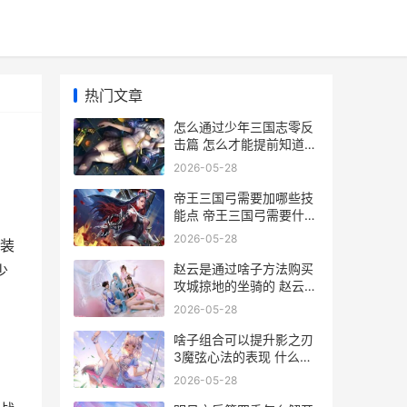
热门文章
怎么通过少年三国志零反
击篇 怎么才能提前知道少
年三国志
2026-05-28
帝王三国弓需要加哪些技
能点 帝王三国弓需要什么
武器
2026-05-28
装
赵云是通过啥子方法购买
少
攻城掠地的坐骑的 赵云是
什么玩意
2026-05-28
啥子组合可以提升影之刃
3魔弦心法的表现 什么组
合最好
2026-05-28