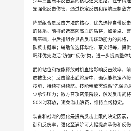
少年三国志零反击篇的核心通关思路，在于精准
宠强化反击伤害，通过稳定反伤和续航压制敌方
阵型组合是反击方法的核心，优先选择自带反击
的体系。前排必选高防高血的盾将，如董卓、曹
新基础；中后排组合具备反击联动能力的武将，
队反击概率；辅助位选择华佗、蔡文姬等，提供
羁绊优先激活“防御”“反伤”类，进一步提高整
武将站位和技能释放时机直接影响反击效率，前
皮被集火；反击输出武将居中，确保能稳定承接
技能，持续提供续航。技能释放需遵循“先保命
少承伤压力；敌方普攻密集阶段，触发反击武将
50%时释放，避免溢出浪费，维持血线稳定。
装备和战宠的强化是提高反击上限的决定因素，装
御和反伤率，强化至满阶可大幅提高承伤和反伤效