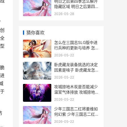
战
明日之后第四季怎么解开
隐藏区域 明日之后第四季
下载
2026-05-28
”
创
猜你喜欢
全
怎么在三国志SLG版中进
型
行兵种的更新与培养 怎么
在三国志13里打字
2026-05-22
卧虎藏龙装备挑选的决定
脆
因素是啥子 卧虎藏龙怎么
进
提升属性
2026-05-22
减
攻城掠地木炭是否能减少
于
温室气体排放 攻城掠地木
炭获取
2026-05-22
少年三国志二红将姜维如
防
何幻紫 少年三国志二红金
将
2026-05-22