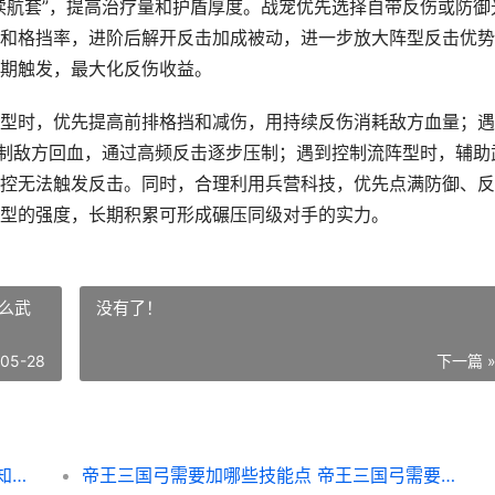
续航套”，提高治疗量和护盾厚度。战宠优先选择自带反伤或防御
和格挡率，进阶后解开反击加成被动，进一步放大阵型反击优势
期触发，最大化反伤收益。
型时，优先提高前排格挡和减伤，用持续反伤消耗敌方血量；遇
限制敌方回血，通过高频反击逐步压制；遇到控制流阵型时，辅助
控无法触发反击。同时，合理利用兵营科技，优先点满防御、反
型的强度，长期积累可形成碾压同级对手的实力。
么武
没有了！
-05-28
下一篇 
怎么通过少年三国志零反击篇 怎么才能提前知道少年三国志
帝王三国弓需要加哪些技能点 帝王三国弓需要什么武器