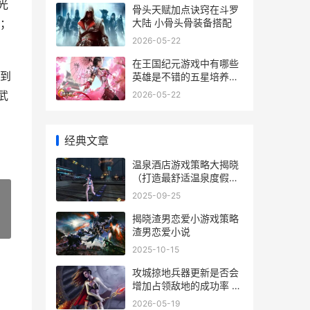
光
骨头天赋加点诀窍在斗罗
大陆 小骨头骨装备搭配
；
2026-05-22
在王国纪元游戏中有哪些
到
英雄是不错的五星培养挑
选 王国纪元游戏,女神之
武
2026-05-22
试炼8-12关怎么匹配英雄
经典文章
温泉酒店游戏策略大揭晓
（打造最舒适温泉度假体
验 温泉馆游戏
2025-09-25
揭晓渣男恋爱小游戏策略
»
渣男恋爱小说
2025-10-15
攻城掠地兵器更新是否会
增加占领敌地的成功率 攻
城掠地兵器最高等级
2026-05-19