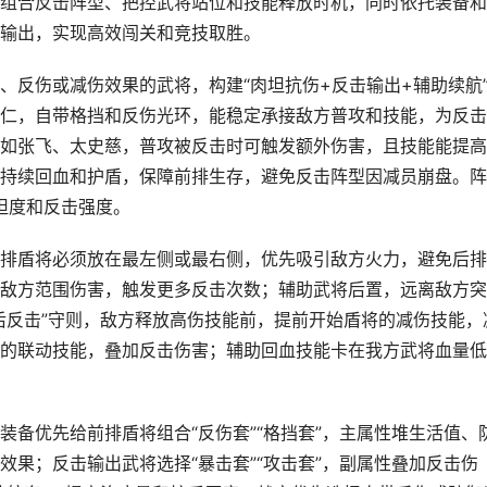
组合反击阵型、把控武将站位和技能释放时机，同时依托装备和
输出，实现高效闯关和竞技取胜。
、反伤或减伤效果的武将，构建“肉坦抗伤+反击输出+辅助续航
仁，自带格挡和反伤光环，能稳定承接敌方普攻和技能，为反击
如张飞、太史慈，普攻被反击时可触发额外伤害，且技能能提高
持续回血和护盾，保障前排生存，避免反击阵型因减员崩盘。阵
体坦度和反击强度。
排盾将必须放在最左侧或最右侧，优先吸引敌方火力，避免后排
敌方范围伤害，触发更多反击次数；辅助武将后置，远离敌方突
后反击”守则，敌方释放高伤技能前，提前开始盾将的减伤技能，
的联动技能，叠加反击伤害；辅助回血技能卡在我方武将血量低
备优先给前排盾将组合“反伤套”“格挡套”，主属性堆生活值、
果；反击输出武将选择“暴击套”“攻击套”，副属性叠加反击伤