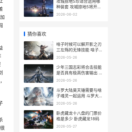
让
攻城掠地5珍适合运用哪
种装套 攻城掠地5将开启
差
条件
2026-06-02
加
闯
猜你喜欢
啥子时候可以解开影之刃
益
三左殇的无锋技能 啥子时
候可以解封啊
阵
2026-05-26
覆
少年三国志彩将合击技能
剑
是否具有极高伤害输出 少
年三国志彩金武将阵容
，
2026-05-26
斗罗大陆昊天锤需要与啥
子魂灵一起运用 斗罗大陆
昊天锤小说
子
2026-05-26
卧虎藏龙十八盘的门票价
格是多少 卧虎藏龙18码
杀
2026-05-27
很