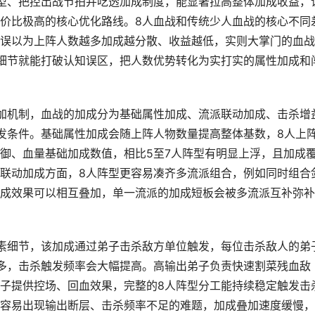
型、把控出战节拍并吃透加成制度，能显著拉高整体加成收益，
价比极高的核心优化路线。8人血战和传统少人血战的核心不同
误以为上阵人数越多加成越分散、收益越低，实则大掌门的血战
细节就能打破认知误区，把人数优势转化为实打实的属性加成和
加机制，血战的加成分为基础属性加成、流派联动加成、击杀增
发条件。基础属性加成会随上阵人物数量提高整体基数，8人上
御、血量基础加成数值，相比5至7人阵型有明显上浮，且加成
联动加成方面，8人阵型更容易凑齐多流派组合，例如同时组合
成效果可以相互叠加，单一流派的加成短板会被多流派互补弥补
素细节，该加成通过弟子击杀敌方单位触发，每位击杀敌人的弟
多，击杀触发频率会大幅提高。高输出弟子负责快速割菜残血敌
子提供控场、回血效果，完整的8人阵型分工能持续稳定触发击
容易出现输出断层、击杀频率不足的难题，加成叠加速度缓慢，