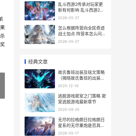
乱斗西游2传承对玩家更
新有何影响 乱斗西游2装
备大全
2026-05-27
弟
果
怎么根据阵营向全民奇迹
战士加点 阵营本怎么问问
杀
题
2026-05-27
奖
经典文章
故氏鲁班出装及铭文策略
（揭晓故氏鲁班的出装与
铭文挑选 鲁班出装思路
2025-12-16
»
逃脱游戏密室之门策略 密
室逃脱游戏最新章节
2025-09-25
无尽的拉格朗日拉格朗日
星系的无尽重炮是否具备
毁灭力 无尽的拉格朗日官
2026-05-17