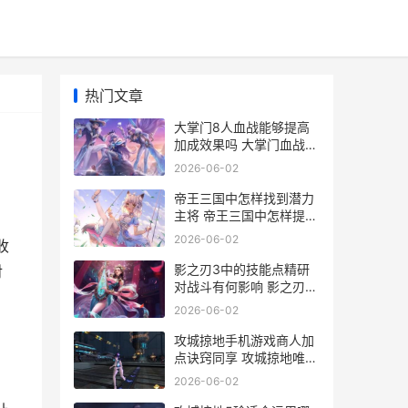
热门文章
大掌门8人血战能够提高
加成效果吗 大掌门血战对
阵表
2026-06-02
帝王三国中怎样找到潜力
主将 帝王三国中怎样提高
战力
2026-06-02
收
影之刃3中的技能点精研
对
对战斗有何影响 影之刃3
技能
2026-06-02
攻城掠地手机游戏商人加
点诀窍同享 攻城掠地唯一
正版官网
2026-06-02