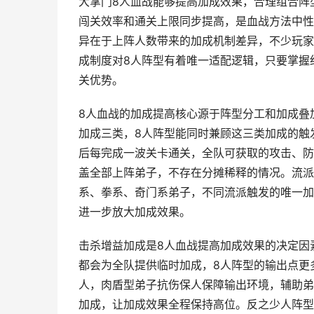
大掌门8人血战能够提高加成效果，合理组合阵
闯关效率和通关上限同步提高，是血战方法中性
异在于上阵人数带来的加成机制差异，不少玩家
成制度对8人阵型有着唯一适配逻辑，只要掌握
关优势。
8人血战的加成提高核心源于阵型分工和加成叠
加成三类，8人阵型能同时兼顾这三类加成的触
后每完成一波关卡通关，全队可获取的攻击、防
盖全部上阵弟子，不存在分摊稀释的情况。流派
系、拳系、奇门系弟子，不同流派触发的唯一加
进一步放大加成效果。
击杀增益加成是8人血战提高加成效果的决定因
都会为全队提供临时加成，8人阵型的输出点更
人，肉盾型弟子抗伤保人保障输出环境，辅助弟
加成，让加成效果全程保持高位。反之少人阵型