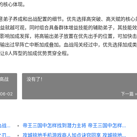
的核心体现。
意弟子养成和出战配置的细节。优先选择高突破、高天赋的核心
益就越可观，同时组合具备群体增益技能的辅助弟子，其技能效
影响加成发挥，将高输出弟子放置在优先出手的位置，可加快击
输出过早阵亡中断加成叠加。血战闯关经过中，优先选择加成类
让8人阵型的加成优势贯穿全程。
高战
没有了！
-06-02
下一篇 
大掌门8人血战能够提高加成效果吗 大掌门血战对阵表
帝王三国中怎样找到潜力主将 帝王三国中怎样提高战力
影之刃3中的技能点精研对战斗有何影响 影之刃3 技能
攻城掠地手机游戏商人加点诀窍同享 攻城掠地唯一正版官网