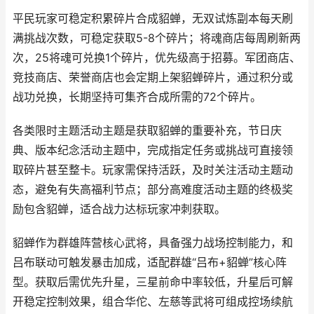
平民玩家可稳定积累碎片合成貂蝉，无双试炼副本每天刷
满挑战次数，可稳定获取5-8个碎片；将魂商店每周刷新两
次，25将魂可兑换1个碎片，优先级高于招募。军团商店、
竞技商店、荣誉商店也会定期上架貂蝉碎片，通过积分或
战功兑换，长期坚持可集齐合成所需的72个碎片。
各类限时主题活动主题是获取貂蝉的重要补充，节日庆
典、版本纪念活动主题中，完成指定任务或挑战可直接领
取碎片甚至整卡。玩家需保持活跃，及时关注活动主题动
态，避免有失高福利节点；部分高难度活动主题的终极奖
励包含貂蝉，适合战力达标玩家冲刺获取。
貂蝉作为群雄阵营核心武将，具备强力战场控制能力，和
吕布联动可触发暴击加成，适配群雄“吕布+貂蝉”核心阵
型。获取后需优先升星，三星前命中率较低，升星后可解
开稳定控制效果，组合华佗、左慈等武将可组成控场续航