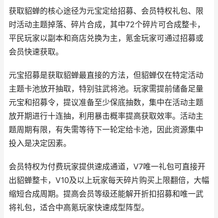
获取貂蝉的核心途径为元宝定给招募、会员特权礼包、限
时活动主题掉落、碎片合成，其中72个碎片可合成整卡，
平民玩家以副本和商店兑换为主，氪金玩家可通过招募或
会员快速获取。
元宝招募是获取貂蝉最直接的方法，但貂蝉仅在特定活动
主题卡池放开抽取，特别驻武将池。玩家需提前储备足量
元宝和招募令，提议准备至少保底抽数，集中在活动主题
放开期进行十连抽，利用暴击概率提高获取效率。活动主
题周期有限，有失需等待下一轮定给卡池，因此资源集中
投入是决定因素。
会员特权为付费玩家提供速成通道，V7唯一礼包可直接开
出貂蝉整卡，V10及以上玩家每天碎片购买上限翻倍，大幅
缩短合成周期。提高会员等级还能解开折扣招募和唯一武
将礼包，适合中高氪玩家快速成型阵型。