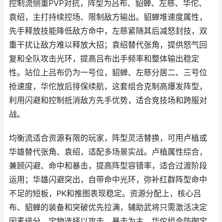
控制流侧重PVP对抗，阵型为吕布、貂蝉、左慈、华佗、
袁绍，主打持续控场、限制敌方输出。貂蝉堆速度属性，
先手释放技能降低敌方命中，左慈紧随其后减怒封技，双
重干扰让敌方难以释放大招；袁绍替代张角，提供怒气回
复和全队攻击光环，提高吕布出手频率和整体输出稳定
性。站位上吕布仍为一号位，貂蝉、左慈分居二、三号位
抢速度，华佗放后排保续航，这套组合克制高爆发阵型，
利用闪避和控制抵消敌方先手优势，适合竞技场和跨服对
战。
均衡流适合资源有限的玩家，阵型灵活替换，可用卢植或
华雄替代张角、袁绍，适配多场景实战。卢植属性综合，
兼顾闪避、命中和暴击，提高阵型容错率，适合过渡阶段
运用；华雄闪避突出，自带命中光环，弥补红群阵型命中
不足的短板，PK和推图表现稳定。资源分配上，核心吕
布、貂蝉的装备和突破优先拉满，辅助武将只需激活决定
因素缘分，宝物选择以攻击、暴击为主，华佗组合防御宝