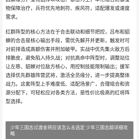
物保障治疗，兵符优先地刺符、疾风符，适配爆发或速度
需求。
红群阵型的核心方法在于合击联动和细节把控，吕布和貂
蝉的合击是核心输出手段，需优先解开并更新，触发时可
对前排造成高额伤害并附加破甲。实战中优先集火敌方后
排脆皮，避免陷入持久战；对抗高命中阵型时，调整站位
让左慈、貂蝉对位敌方核心，用控制技能限制输出；援军
选择优先群雄阵营武将，激活全员缘分，进一步提高整体
战力。这套阵型上手难度低、适配场景广，合理组合和资
源分配下，可轻松应对各类方法，是性价比极高的红将阵
型选择。
少年三国志过渡金将应该怎么去选定 少年三国志超详细攻
略