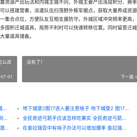
塞资源产出玩法和内城主城不同，外城主要产出荡寇积分、赛季
可以搭建营寨，派遣队伍扫荡野外叛军据点，获取大量养成资源
一集合点位，方便队友互相支援防守。外城区域冲突频率更高，
多囤积迁城道具，局势不利时可以快速转移位置。同时留意迁城
大量道具储备。
怎么进
没有了！
-07-01
下一篇 
怎么在少年三国志2中迁入外城 少年三国30级开启功能
地下城堡2图17进入要注意啥子 地下城堡2 图17怎么进
何处可以得到忘仙中怒气技能书 何处可以得到忘记的句子
全民奇迹弓箭手应该怎样吃果实 全民奇迹弓箭手法攻还是物攻
斗罗大陆魂师对决中柳二龙主c的阵型有啥子潜力 斗罗大陆魂师对决无限金币无限钻石
在泰拉瑞亚中有啥子办法可以增加爆率 泰拉瑞亚中有猩红祭坛的种子码