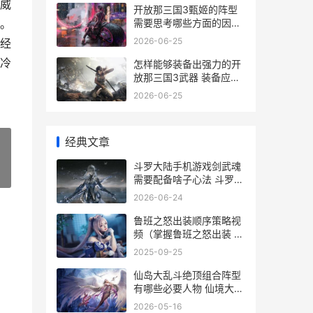
威
开放那三国3甄姬的阵型
需要思考哪些方面的因素
。
来组合 放开那三国3各国
2026-06-25
经
t0
冷
怎样能够装备出强力的开
放那三国3武器 装备应该
怎么出
2026-06-25
经典文章
斗罗大陆手机游戏剑武魂
»
需要配备啥子心法 斗罗大
陆手游app下载
2026-06-24
鲁班之怒出装顺序策略视
频（掌握鲁班之怒出装 鲁
班咋出装
2025-09-25
仙岛大乱斗绝顶组合阵型
有哪些必要人物 仙境大乱
斗
2026-05-16