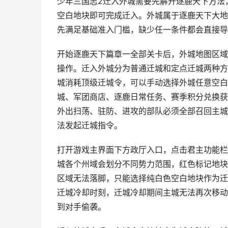
少年三国志2迁入外城需要先解开逐鹿天下方法
空白地块即可完成迁入。外城属于逐鹿天下大地
先满足基础准入门槛，缺少任一条件都会直接导
开始逐鹿天下篇章一全部关卡后，外城地图区域
操作。迁入外城分为普通迁城和定点迁城两种方
城消耗顶级迁城令，可以手动选择外城任意空白
城、军团商店、逐鹿日常任务、赛季积分兑换获
外出扫荡、驻防、进攻的部队必须全部召回主城
法发起迁城指令。
打开游戏主界面下方政厅入口，点击君主功能栏
城各个州域会划分不同势力范围，红色标记地块
区域无法落脚，只能选择纯白色空白地块作为迁
迁城冷却时刻，迁城冷却期间主城无法再次移动
到对手偷袭。