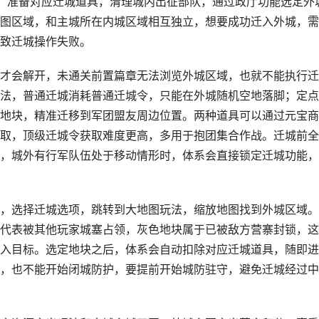
，准备对应迁城道具，清理城内出征部队，通过政厅功能选定外
图区域，和主城所在内城区域相互独立，想要成功迁入外城，需
致迁城操作失败。
才会解开，未通关前置篇章无法浏览外城区域，也就不能执行迁
法，普通迁城消耗普通迁城令，只能在外城随机空地落脚；定点
地块，精准迁移到军团盟友周边位置。两种道具可以通过元宝商
取，顶级迁城令获取难度更高，多用于抱团集合作战。迁城前全
，城外有行军队伍处于移动情形时，体系会直接锁定迁城功能，
，选择迁城选项，跳转到大地图玩法，缩放地图找到外城区域。
代表被其他玩家城塞占领，灰色地块属于已被敌方营寨封锁，这
入目标。选定地块之后，体系会自动扣除对应迁城道具，随即进
，也不能开始闭城防护，要提前开始城防驻守，避免迁城经过中