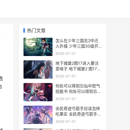
热门文章
怎么在少年三国志2中迁
入外城 少年三国30级开
启功能
2026-07-01
地下城堡2图17进入要注
意啥子 地下城堡2 图17怎
么进
2026-07-01
选
何处可以得到忘仙中怒气
启
技能书 何处可以得到忘记
的句子
2026-07-01
全民奇迹弓箭手应该怎样
吃果实 全民奇迹弓箭手法
攻还是物攻
2026-07-01