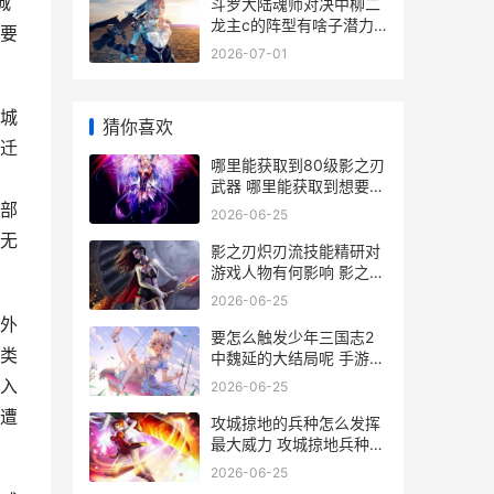
城
斗罗大陆魂师对决中柳二
龙主c的阵型有啥子潜力
要
斗罗大陆魂师对决无限金
2026-07-01
币无限钻石
城
猜你喜欢
迁
哪里能获取到80级影之刃
武器 哪里能获取到想要贷
款的精准客户
部
2026-06-25
无
影之刃炽刃流技能精研对
游戏人物有何影响 影之刃
炽刃配装
2026-06-25
外
要怎么触发少年三国志2
类
中魏延的大结局呢 手游少
年
入
2026-06-25
遭
攻城掠地的兵种怎么发挥
最大威力 攻城掠地兵种克
制关系
2026-06-25