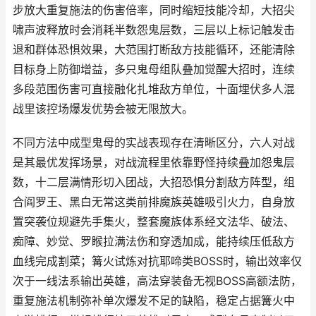
步放大重复施法的伤害倍率，同时缩短技能冷却，大招尖
啸声波释放时会消耗半数怨鬼层数，三层以上标记触发击
退和群体恐惧效果，大范围打断敌方技能循环，还能清除
目标身上防御增益，多只鬼母组队叠加觉醒大招时，连续
多段范围伤害可直接融化扎堆敌方单位，十面埋伏多人混
战里该控场爆发优势会被无限放大。
不同方法中成型鬼母的实战表现存在清晰区分，六人对战
是其最优发挥场景，对战流程里依靠野怪持续叠加怨鬼层
数，十二层满情形切入团战，大招恐惧分割敌方阵型，组
合阎罗王、黑白无常这类前排魔族英雄吸引火力，自身放
置突袭位规避先手集火，整套魔族体系经文法华、破法、
痴障、妙觉、罗睺拉满法伤和穿透加成，能持续压低敌方
血线完成割菜；篝火试炼对抗耶啼类BOSS时，输出效率仅
次于一线法系输出英雄，高法穿装备无视BOSS高额法防，
重复施法机制弥补单次爆发不足的缺陷，稳定占据篝火中