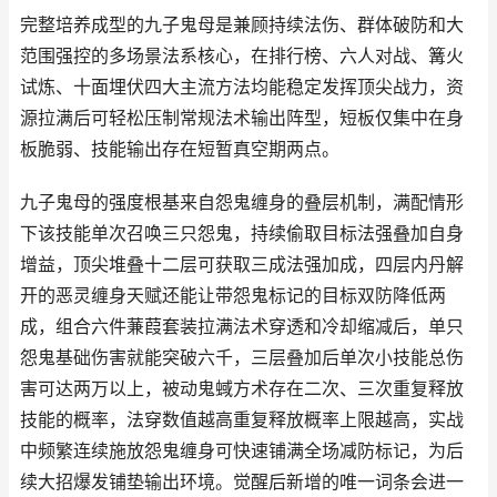
完整培养成型的九子鬼母是兼顾持续法伤、群体破防和大
范围强控的多场景法系核心，在排行榜、六人对战、篝火
试炼、十面埋伏四大主流方法均能稳定发挥顶尖战力，资
源拉满后可轻松压制常规法术输出阵型，短板仅集中在身
板脆弱、技能输出存在短暂真空期两点。
九子鬼母的强度根基来自怨鬼缠身的叠层机制，满配情形
下该技能单次召唤三只怨鬼，持续偷取目标法强叠加自身
增益，顶尖堆叠十二层可获取三成法强加成，四层内丹解
开的恶灵缠身天赋还能让带怨鬼标记的目标双防降低两
成，组合六件蒹葭套装拉满法术穿透和冷却缩减后，单只
怨鬼基础伤害就能突破六千，三层叠加后单次小技能总伤
害可达两万以上，被动鬼蜮方术存在二次、三次重复释放
技能的概率，法穿数值越高重复释放概率上限越高，实战
中频繁连续施放怨鬼缠身可快速铺满全场减防标记，为后
续大招爆发铺垫输出环境。觉醒后新增的唯一词条会进一