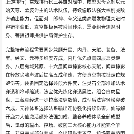
上游排行；常规排行榜三英雄对局中，成型鬼母克制以元
始天尊、孟婆为主的法术队伍，持续偷取法强大幅削减敌
方输出能力，但面对二郎神、夸父这类高爆发物理突进时
容错率偏低，真空期极易被瞬间秒杀，需要组合魍魉附
身、菩提祖师提供护盾保护生存。
完整培养流程需要同步兼顾升星、内丹、天赋、装备、法
宝、经文、元神多维度养成，内丹优先点满四层恶灵缠
身、八层鬼域咒原、十六层闻声掠影核心天赋，闻声掠影
在释放尖啸声波后提高五成移速，方便真空期拉扯走位规
避伤害；装备固定选择蒹葭六件套，注灵石全部堆加法术
穿透和冷却缩减，法宝优先炼化穿透属性，组合白虎星
盘、三藏真经进一步拉高法穿数值，成型后法穿轻松突破
六成，元神体系选择法系输出连协强化持续伤害，仙缘解
开鹿力大仙激活额外法强加成，整套养成体系全部成型
后，鬼母的输出、控场、破防三大核心能力才能完全解
开，若只完成部分养成，会出现伤害不足、控场覆盖范围