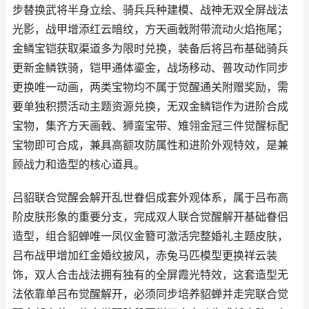
步替换武将半身立绘、骑兵兵种建模、战神无双全屏战法
光影，战甲增添红云暗纹，方天画戟附带流动火焰拖尾；
金鳞宝铠获取渠道多为限时兑换，装备后将吕布基础骑兵
更新金鳞铁骑，铠甲通体鎏金，战场移动、普攻动作同步
更换唯一动画，两类宝物均不属于觉醒通关附赠奖励，需
要单独积攒活动主题资源兑换，无双金鳞铠作为进阶合成
宝物，集齐方天画戟、狮蛮宝带、雉翎金冠三件觉醒标配
宝物即可合成，兼具高额攻防属性和进阶外观特效，是兼
顾战力和造型的核心道具。
吕貂联合觉醒会解开乱世眷侣成套外观体系，属于吕布高
阶皮肤形象的重要分支，完成双人联合觉醒解开基础眷侣
造型，组合貂蝉唯一凤仪金簪可激活完整婚礼主题皮肤，
吕布战甲增加红金婚纹披风，赤兔马匹模型更换祥云装
饰，双人合击战法拥有独有的全屏霞光特效，这套造型无
法依靠单吕布觉醒解开，必须同步培养貂蝉并走完联合觉