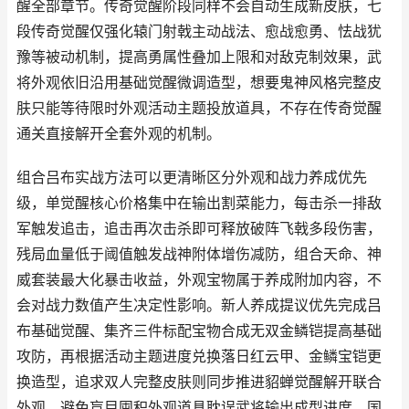
醒全部章节。传奇觉醒阶段同样不会自动生成新皮肤，七
段传奇觉醒仅强化辕门射戟主动战法、愈战愈勇、怯战犹
豫等被动机制，提高勇属性叠加上限和对敌克制效果，武
将外观依旧沿用基础觉醒微调造型，想要鬼神风格完整皮
肤只能等待限时外观活动主题投放道具，不存在传奇觉醒
通关直接解开全套外观的机制。
组合吕布实战方法可以更清晰区分外观和战力养成优先
级，单觉醒核心价格集中在输出割菜能力，每击杀一排敌
军触发追击，追击再次击杀即可释放破阵飞戟多段伤害，
残局血量低于阈值触发战神附体增伤减防，组合天命、神
威套装最大化暴击收益，外观宝物属于养成附加内容，不
会对战力数值产生决定性影响。新人养成提议优先完成吕
布基础觉醒、集齐三件标配宝物合成无双金鳞铠提高基础
攻防，再根据活动主题进度兑换落日红云甲、金鳞宝铠更
换造型，追求双人完整皮肤则同步推进貂蝉觉醒解开联合
外观，避免盲目囤积外观道具耽误武将输出成型进度。国