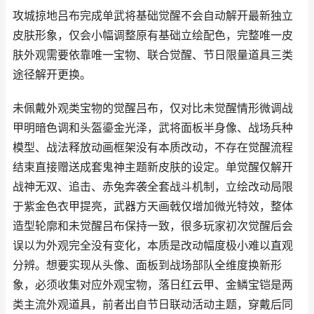
攻城掠地吕布完成单武将基础觉醒不会自动解开最新独立
皮肤形象，仅会小幅调整原有基础立绘配色，完整唯一皮
肤外观需要依靠唯一宝物、联合觉醒、节日限量道具三类
途径解开更换。
未佩戴外观类宝物的觉醒吕布，仅对比未觉醒情形微调战
甲明暗色调和头盔鎏金光泽，武将面板半身像、战场兵种
模型、战法释放动画框架没有本质改动，不存在觉醒流程
结束直接赠送成套鬼神主题新皮肤的设定。单觉醒仅解开
战神无双、追击、赤兔奔袭全套战斗机制，立绘改动局限
于紫金色衣甲提亮，武器方天画戟仅增加微光特效，整体
造型轮廓和未觉醒吕布保持一致，很多玩家初次觉醒后会
误以为外观完全没有变化，本质是改动幅度极小难以直观
分辨。想要实现从头像、面板到战场部队全维度换新形
象，必须收集对应外观宝物，落日红云甲、金鳞宝铠是两
类主流外观道具，前者出自节日联动活动主题，穿戴后同