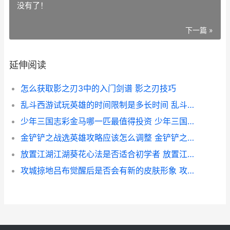
没有了！
下一篇 »
延伸阅读
怎么获取影之刃3中的入门剑谱 影之刃技巧
乱斗西游试玩英雄的时间限制是多长时间 乱斗西游16163
少年三国志彩金马哪一匹最值得投资 少年三国志彩金神翼
金铲铲之战选英雄攻略应该怎么调整 金铲铲之战选英雄怎么调到下面
放置江湖江湖葵花心法是否适合初学者 放置江湖葵花和辟邪选择
攻城掠地吕布觉醒后是否会有新的皮肤形象 攻城掠地吕布觉醒条件