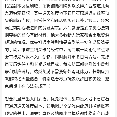
指定副本反复刷取、杂货铺随机购买以及碎片合成这几条
渠道稳定获取，其中逆天难度地下石窟石窟通道是效率顶
尖的刷取点位，日常任务和商店购买可以补足缺口，轻松
满足前期心法进阶的资源需求。入门剑谱是武学类心法前
期突破的核心基础材料，绝大多数新人玩家都会出现资源
短缺的情况，优先打通主线剧情是拿到第一批剑谱最稳妥
的手段，推进主线关卡的经过中，每完成一段剧情节点都
会直接发放数本入门剑谱，同时解开更多日常方法。完成
每天历练任务和长期成就目标，每次结算都会附赠少量剑
谱和对应碎片，这类奖励不需要额外消耗体力，长期坚持
就能积攒大量储备，特别适合零氪玩家稳步囤积资源，避
免后期卡在心法养成环节。
想要批量产出入门剑谱，优先把体力集中投入地下石窟石
窟通道逆天难度副本，该地图是全游戏内此道具掉落概率
顶尖的关卡，通关结算以及地图小怪掉落都能稳定产出成