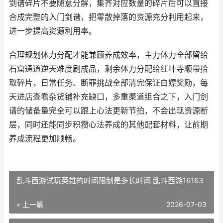
剑谱碎片不要随意分解，集齐对应数量的碎片后可以直接
合成完整的入门剑谱，把零散掉落的资源充分利用起来，
进一步提高资源利用率。
合理规划体力分配才能兼顾养成效率，主力体力全部留给
石窟通道逆天难度刷成品，剩余体力分配给红叶寺顺带拾
取碎片，日常任务、断罪挑战全部清完保证白嫖奖励，每
天进店查看杂货铺补充缺口，多重渠道组合之下，入门剑
谱的储备量完全可以跟上心法更新节拍，不会出现资源断
层，同时还能同步积攒心法养成的其他配套材料，让前期
养成流程更加顺畅。
乱斗西游试玩英雄的时间限制是多长时间 乱斗西游16163
« 上一篇
2026-07-03