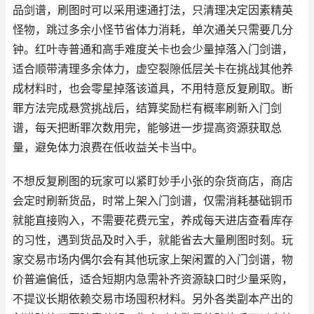
品剑谱，刷图时可以采用速通打法，只清理决定因素精英
怪物，跳过多余小怪节省体力消耗，单次通关只需要几分
钟。红叶寺普通和高手难度关卡也会少量掉落入门剑谱，
适合顺带清理多余体力，虚空裂隙低层关卡在挑战其他养
成材料时，也会零星掉落该道具，不用特意反复刷取。断
罪方法完成悬赏挑战后，结算奖励栏有概率刷新入门剑
谱，每天把断罪次数用完，能够进一步提高资源获取总
量，避免体力浪费在低收益关卡当中。
不想反复刷图的玩家可以紧盯妙手小张的杂货商店，商店
会定时刷新货品，时常上架入门剑谱，仅需消耗基础铜币
就能直接购入，不需要花费元宝，养成每天进店查看库存
的习性，遇到货品及时入手，就能省去大量刷图时刻。玩
家交易市场内偶尔会有其他玩家上架闲置的入门剑谱，物
价普遍偏低，适合短期内急需补齐资源缺口时少量采购，
不提议长期依赖交易市场囤积材料。另外各类副本产出的