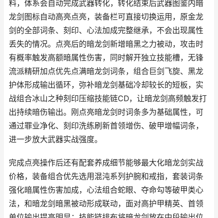
料，体系会自动完成武器转化，转化结束后武器图鉴内暗
龙剑图标自动高亮点亮，装备栏可直接切换运用，原金龙
剑的全部词条、刻印、心法加成完整继承，不会出现属性
丢失的情况。点亮后的暗龙剑新增暗黑之力被动，攻击时
有概率触发高额暗属性伤害，同时解开独立技能槽，无锋
流派精研加点优先点满暗龙剑词条，组合巨剑飞旋、黑龙
护体形成输出循环，弥补暗龙剑基础冷却较长的短板，实
战组合冰山之种刻印压缩技能链CD，让暗龙剑高频触发打
出持续暗伤输出。刚点亮暗龙剑时词条多为基础属性，可
通过罪业净化、刻印洗练刷新首领增伤、破甲增幅词条，
进一步放大武器实战强度。
完成点亮操作后还有配套养成细节能够最大化暗龙剑实战
价格，装备组合优先选用混沌系列护腕和戒指，套装词条
强化暗属性伤害加成，心法组合蛇眼、夺命勾等破甲类心
法，和暗龙剑暗黑被动形成联动，面对高护甲精英、首领
单位输出提高明显；技能链排布将暗龙剑放在中段输出位