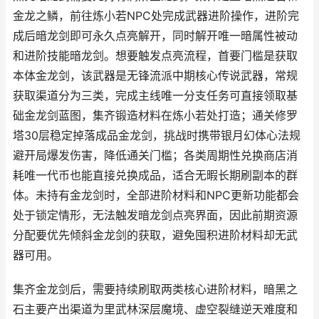
金龙之鳞，前往炼小若NPC处完成武器进阶操作，进阶完
成后暗龙剑即可永久点亮解开，同时解开唯一暗属性被动
和进阶技能暗龙剑。想要触发点亮流程，首要门槛是获取
本体金龙剑，该武器是无锋流派中期核心传说武器，常规
获取渠道分为三类，完成主线唯一分支任务可直接领取基
础金龙剑蓝图，集齐锻造材料在炼小若处打造；通关修罗
塔30层稳定掉落成品金龙剑，挑战时携带银月幻体心法规
避开局爆发伤害，降低通关门槛；各类周期性兑换商店消
耗唯一代币也能直接兑换成品，适合无暇长期刷副本的群
体。未持有金龙剑时，全部进阶材料和NPC更新功能都会
处于锁定情形，无法触发暗龙剑点亮界面，因此前期资源
分配要优先倾斜金龙剑的获取，避免囤积进阶材料却无武
器可用。
集齐金龙剑后，需要持续刷取两类核心进阶材料，暗黑之
石主要产出渠道为里武林深层魔境、虚空裂缝逆天难度和