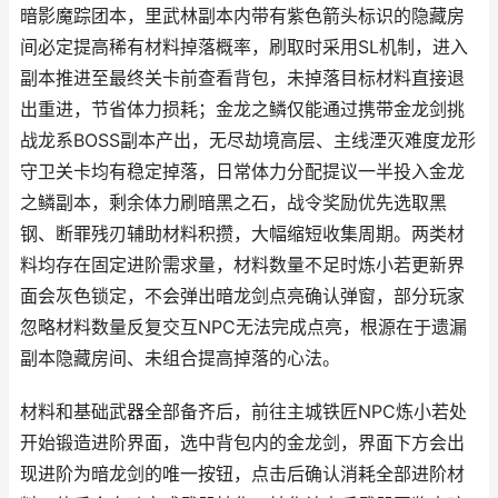
暗影魔踪团本，里武林副本内带有紫色箭头标识的隐藏房
间必定提高稀有材料掉落概率，刷取时采用SL机制，进入
副本推进至最终关卡前查看背包，未掉落目标材料直接退
出重进，节省体力损耗；金龙之鳞仅能通过携带金龙剑挑
战龙系BOSS副本产出，无尽劫境高层、主线湮灭难度龙形
守卫关卡均有稳定掉落，日常体力分配提议一半投入金龙
之鳞副本，剩余体力刷暗黑之石，战令奖励优先选取黑
钢、断罪残刃辅助材料积攒，大幅缩短收集周期。两类材
料均存在固定进阶需求量，材料数量不足时炼小若更新界
面会灰色锁定，不会弹出暗龙剑点亮确认弹窗，部分玩家
忽略材料数量反复交互NPC无法完成点亮，根源在于遗漏
副本隐藏房间、未组合提高掉落的心法。
材料和基础武器全部备齐后，前往主城铁匠NPC炼小若处
开始锻造进阶界面，选中背包内的金龙剑，界面下方会出
现进阶为暗龙剑的唯一按钮，点击后确认消耗全部进阶材