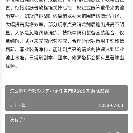
置，衔接跳跃普攻格挡关掉后摇，规避武器笨重带来的输
出空档，幻凝塔挑战时依靠暗龙剑大范围暗伤清理群怪，
大幅提高爬塔效率。部分玩家点亮暗龙剑后输出提高不明
显，大多是忽略词条洗练、技能精研和装备套装组合，仅
单纯解开武器未完成配套养成，合理分配铜币用于刻印槽
刷新、罪业装备净化，能让刚点亮的暗龙剑快速达到毕业
输出水准，日常刷副本、团本、修罗塔都会拥有显著输出
优势。
怎么解开全部影之刃小厮任务策略的成就 解除影视
« 上一篇
2026-07-03
没有了！