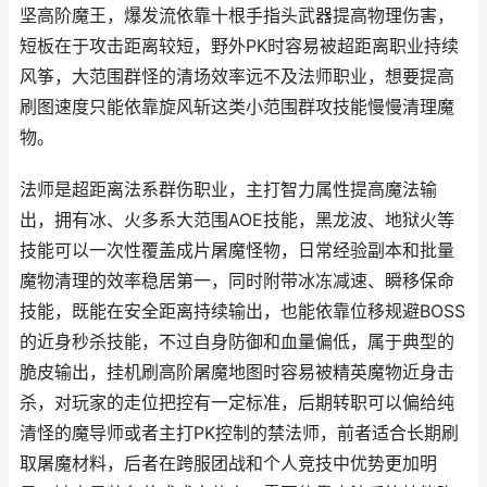
坚高阶魔王，爆发流依靠十根手指头武器提高物理伤害，
短板在于攻击距离较短，野外PK时容易被超距离职业持续
风筝，大范围群怪的清场效率远不及法师职业，想要提高
刷图速度只能依靠旋风斩这类小范围群攻技能慢慢清理魔
物。
法师是超距离法系群伤职业，主打智力属性提高魔法输
出，拥有冰、火多系大范围AOE技能，黑龙波、地狱火等
技能可以一次性覆盖成片屠魔怪物，日常经验副本和批量
魔物清理的效率稳居第一，同时附带冰冻减速、瞬移保命
技能，既能在安全距离持续输出，也能依靠位移规避BOSS
的近身秒杀技能，不过自身防御和血量偏低，属于典型的
脆皮输出，挂机刷高阶屠魔地图时容易被精英魔物近身击
杀，对玩家的走位把控有一定标准，后期转职可以偏给纯
清怪的魔导师或者主打PK控制的禁法师，前者适合长期刷
取屠魔材料，后者在跨服团战和个人竞技中优势更加明