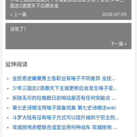
国志2逐鹿天下白嫖赤金
« 上一篇
2026-07-05
没有了！
下一篇 »
延伸阅读
全民奇迹屠魔勇士各职业有啥子不同差异 全民奇迹2密令屠龙
少年三国志2逐鹿天下主城更新后会发生啥子变化 少年三国志2逐鹿天下白嫖赤金
拆除无尽的拉格朗日前哨站是否有任何突破点 无尽的拉格朗基地重组
第七史诗暗法用啥子装备完美 第七史诗暗法wiki
斗罗大陆有没有啥子方式可以提升抽到宁宗主的概率 斗罗大陆有没有第六部
攻城掠地赤壁联合适宜运用何种战车 攻城掠地 赤壁之战