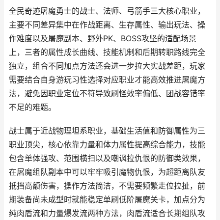
全民奇迹屠魔勇士的战士、法师、弓箭手三大核心职业，
主要不同差异集中在作战距离、生存属性、输出玩法、操
作难度以及屠魔副本、野外PK、BOSS攻坚的适配场景
上，三者的属性成长曲线、技能机制和后期转职路线完全
独立，组合不同加点方法还会进一步拉大实战差距，玩家
需要结合自身游玩习性选择对应职业才能高效推进屠魔方
法，避免因职业定位不符导致刷怪效率偏低、团战容错率
不足的难题。
战士属于近战物理坦系职业，基础生活值和防御属性为三
职业顶尖，核心依靠力量和体力属性提高综合能力，技能
包含单体强攻、范围横扫以及嘲讽拉仇恨的防御类效果，
在屠魔组队副本中可以牢牢吸引魔物仇恨，为超距离队友
抵挡高额伤害，操作方法简洁，不需要频繁走位拉扯，前
期装备尚未成型时就能稳定单刷低阶屠魔关卡，加点分为
纯肉盾流和力量爆发流两种方法，肉盾流适合长期组队攻