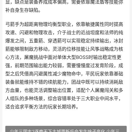
显，缺点是装备养成成本偏高，需要依靠魔法盾等技能弥
补自身生存缺陷。
弓箭手为超距离物理均衡型职业，依靠敏捷属性同时提高
攻速、闪避和物理攻击，介于战士的近战坦度和法师的纯
爆发之间，五重箭、穿透箭可以实现稳定持续输出，冰封
箭能够限制敌方移动，灵活的位移技能让风筝战略成为核
心方法，屠魔挑战中面对单体大型BOSS时输出稳定性更
强，前期范围输出能力较弱，需要慢慢度过发育阶段，成
型之后凭借高闪避属性减少魔物命中，平民玩家依靠基础
装备就能维持不错的续航能力，团战中既可以持续消耗敌
方血量，也能灵活调整输出位置，适配个人屠魔闯关和多
人组队的多种场景，综合容错率处于三大职业中间水平，
适合追求平衡方法的玩家长期培养。
少年三国志2逐鹿天下主城更新后会发生啥子变化 少年三