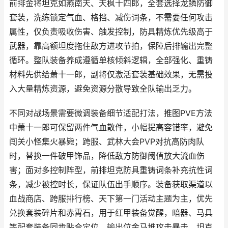
前排金将坦克如燕南天、天枫十四郎，全套选择龙鳞防御
套装，洗练锁定气血、格挡、减伤词条，不需要任何攻击
属性，仅负责吸收伤害、触发控制，防具精炼优先级高于
武器，靠高额坦度拖住敌方进攻节拍，保障后排输出完整
循环。整队装备养成遵循单核倾斜逻辑，全部强化、重铸
材料先供给萧十一郎，副将仅激活套装基础效果，无需投
入大量精炼资源，避免资源分散导致全队输出乏力。
不同对战场景需要微调装备细节适配打法，推图PVE方法
中萧十一郎可保留两件气血散件，小幅提高容错率，避免
闯关小怪集火暴毙；跨服、武林大会PVP对抗高防肉队
时，替换一件破甲饰品，降低敌方防御阈值放大流血伤
害；面对多控制阵型，前排坦克防具重铸词条补充抗性词
条，减少被控时长，保证队伍出手顺序。装备获取渠道以
血战商店、跨服排行榜、天下第一门活动主题为主，优先
兑换套装碎片和赤霄石，用于红甲装备觉醒，暗器、马具
等配套装备同步贴合定位，输出位金马堆攻击暴击，坦克