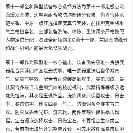
萧十一郎金将阵型装备核心选择方法为萧十一郎走极点流
血爆发套装，沈璧君组合攻防均衡缘分套装，偷真气体系
楚留香、中原一点红选择速度真气套装，前排坦克金将堆
气血格挡套装，全部装备洗练、精炼、重铸词条严格按照
人物定位分配，资源全部倾斜主C萧十一郎，兼顾套装缘分
和战斗机制才能最大化整队战力。
萧十一郎作为阵型唯一核心输出，装备优先级唯一贪狼武
器组合青莲四件套是最优解，唯一武器重铸后自带减真
气、偷真气特效，配合青莲套装高额攻击、暴击加成，最
佳契合多段连击叠加流血的技能机制，武器精炼等级永远
优先拉满，其次是玉佩饰品，洗练词条只保留攻击、暴击
率、暴击伤害、速度四类，气血、防御词条全部重置言
败。防具优先金光铠、流云靴，两件套额外提供暴击增
幅，宝石镶嵌选择攻击、暴伤宝石，不要组合生存类宝
石；若前期无法集齐完整青莲套，可先用散件高暴击红甲