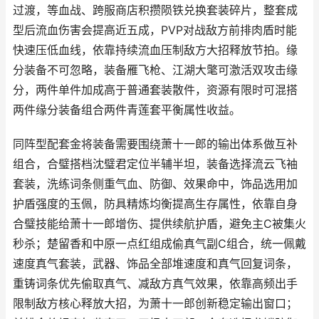
过渡，等血战、跨服商店积攒陨铁兑换套装碎片，整套成
型后流血伤害会提高近五成，PVP对战敌方前排肉盾时能
快速压低血线，依靠持续流血压制敌方大招释放节拍。缘
分装备不可忽略，装备雁飞枪、江湖大氅可激活双攻击缘
分，两件单件加成高于普通套装散件，资源有限时可混搭
两件缘分装备组合两件青莲套平衡属性收益。
同阵型配套金将装备需要围绕萧十一郎的输出体系做互补
组合，合璧搭档沈璧君定位半辅半坦，装备选择流云飞袖
套装，洗练词条侧重气血、防御、效果命中，饰品选用加
护盾强度的玉佩，防具精炼均衡提高生存属性，依靠自身
合璧技能给萧十一郎增伤、提供续航护盾，避免主C被集火
秒杀；楚留香和中原一点红组成偷真气副C组合，统一佩戴
速度真气套装，武器、饰品全部堆速度和真气回复词条，
重铸词条优先偷取真气、减敌方真气效果，依靠高频出手
限制敌方核心释放大招，为萧十一郎创新稳定输出窗口；