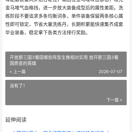
金马堆气血格挡，进一步放大装备成型后的属性差距。洗
练阶段不要追求多条均衡词条，单件装备保留两条核心属
性即可锁定，节省大量洗练丹，长期积累能快速集齐成套
毕业装备，稳定拿下各类方法排行奖励。
开放那三国3蜀国哪些阵型主推相对实用 放开那三国3蜀
国质变的英雄
« 上一篇
2026-07-07
没有了！
下一篇 »
延伸阅读