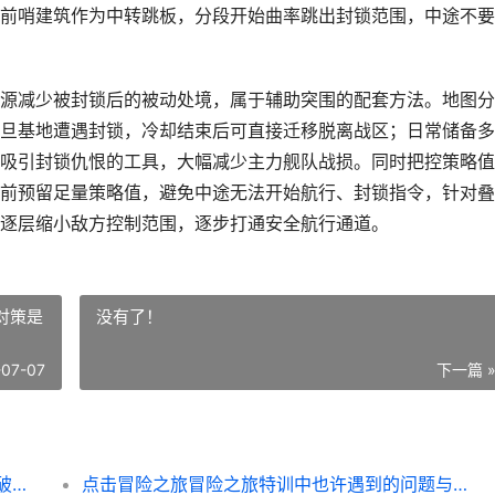
前哨建筑作为中转跳板，分段开始曲率跳出封锁范围，中途不要
源减少被封锁后的被动处境，属于辅助突围的配套方法。地图分
旦基地遭遇封锁，冷却结束后可直接迁移脱离战区；日常储备多
吸引封锁仇恨的工具，大幅减少主力舰队战损。同时把控策略值
前预留足量策略值，避免中途无法开始航行、封锁指令，针对叠
逐层缩小敌方控制范围，逐步打通安全航行通道。
对策是
没有了！
-07-07
下一篇 
该怎么突破无尽的拉格朗日的封锁 该怎么突破无尽技能
点击冒险之旅冒险之旅特训中也许遇到的问题与对策是啥子 冒险之旅点亮徽章