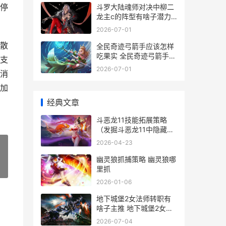
停
斗罗大陆魂师对决中柳二
龙主c的阵型有啥子潜力
斗罗大陆魂师对决无限金
2026-07-01
币无限钻石
散
全民奇迹弓箭手应该怎样
吃果实 全民奇迹弓箭手法
支
攻还是物攻
2026-07-01
消
加
经典文章
斗恶龙11技能拓展策略
（发掘斗恶龙11中隐藏技
能的决定因素 勇者斗恶龙
2026-04-23
11a技能树
幽灵狼抓捕策略 幽灵狼哪
»
里抓
2026-01-06
地下城堡2女法师转职有
啥子主推 地下城堡2女法
师转职路线
2026-07-04