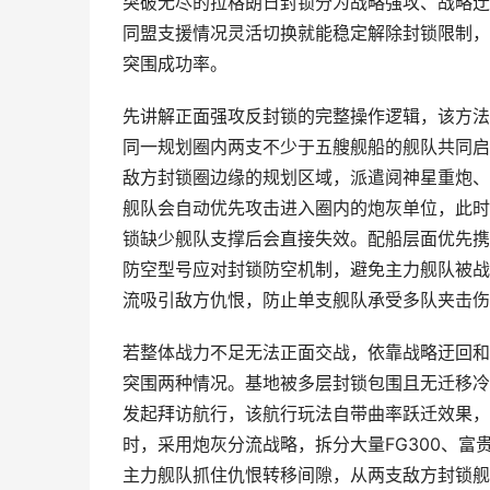
突破无尽的拉格朗日封锁分为战略强攻、战略迂
同盟支援情况灵活切换就能稳定解除封锁限制，
突围成功率。
先讲解正面强攻反封锁的完整操作逻辑，该方法
同一规划圈内两支不少于五艘舰船的舰队共同启
敌方封锁圈边缘的规划区域，派遣阋神星重炮、
舰队会自动优先攻击进入圈内的炮灰单位，此时
锁缺少舰队支撑后会直接失效。配船层面优先携
防空型号应对封锁防空机制，避免主力舰队被战
流吸引敌方仇恨，防止单支舰队承受多队夹击伤
若整体战力不足无法正面交战，依靠战略迂回和
突围两种情况。基地被多层封锁包围且无迁移冷
发起拜访航行，该航行玩法自带曲率跃迁效果，
时，采用炮灰分流战略，拆分大量FG300、
主力舰队抓住仇恨转移间隙，从两支敌方封锁舰