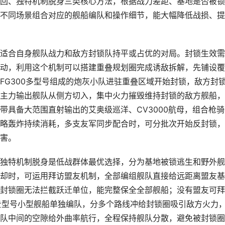
回、独特机制脱身三类核心方法，根据战力差距、基地是否被锁
不同场景组合对应的舰船编队和操作细节，能大幅降低战损、提
适合自身舰队战力和敌方封锁队持平或占优的对局。封锁生效需
动，利用这个机制可以搭建重叠规划圈完成诱敌拆解，先铺设覆
FG300多型号组成的炮灰小队进驻重叠区域开始封锁，敌方封
主力输出舰队从侧方切入，集中火力摧毁维持封锁的敌方舰船，
带具备大范围直射输出的艾奥级巡洋、CV3000航母，组合枪骑
略轰炸持续消耗，多支友军同步配合时，可分批次开始反封锁，
害。
独特机制脱身是低战群体最优选择，分为基地被锁逃生和野外舰
却时，可运用拜访盟友机制，全部编组舰队直接给远距离盟友基
封锁圈无法拦截跃迁单位，能完整保全全部舰船；没有盟友可拜
富贵型号小型舰船单独编队，分多个路线冲给封锁圈吸引敌方火力
队中间的空隙给外曲率航行，全程保持舰队分散，避免被封锁圈