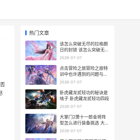
热门文章
该怎么突破无尽的拉格朗
日的封锁 该怎么突破无尽
技能
2026-07-07
点击冒险之旅冒险之旅特
训中也许遇到的问题与对
策是啥子 冒险之旅点亮徽
2026-07-07
否
章
卧虎藏龙贰轻功的秘诀是
尽
啥子 卧虎藏龙贰轻功四段
2026-07-07
大掌门2萧十一郎金将阵
型怎么进行装备挑选 大掌
门2萧十一郎极限流
2026-07-07