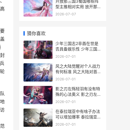
、
开放那三国3蜀国哪些阵
型主推相对实用 放开那三
高
国3蜀国质变的英雄
2026-07-07
要
猜你喜欢
盖
少年三国志2非酋在世是
锁
否具备娱乐性 少年三国志
2超详细攻略
封
2026-07-01
兵
风之大陆觉醒对个人战力
轮
有何标准 风之大陆对首领
伤害
2026-07-01
影之刃左殇轻羽有没有特
队
殊的心法奥义 影之刃左殇
轻羽连招
地
2026-07-01
访
在泰拉瑞亚中有啥子办法
可以增加爆率 泰拉瑞亚中
，
有猩红祭坛的种子码
2026-07-01
范