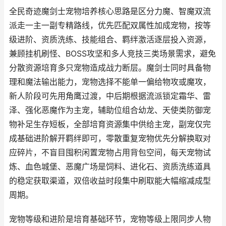
全民奇迹魔剑士宠物培养核心思路是区分力魔、智魔双流
派走一主一副专精路线，优先匹配双属性加成宠物，按等
级进阶、资质洗练、技能组合、羁绊激活逐层投入资源，
兼顾挂机刷怪、BOSS攻坚和多人竞技三类场景需求，避免
分散资源培育多只宠物造成战力断层。魔剑士同时具备物
理和魔法输出能力，宠物选择不能单一偏给物攻或魔攻，
新人阶段可先用角鹰过渡，中后期根据流派锁定霜华、雷
泽、强化恶魔作为主宠，辅助位组合幼龙、天使类防御宠
物补足生存短板，全部培育资源集中供给主宠，副宠仅完
成基础进阶解开羁绊即可，零散重复宠物优先分解换取对
应碎片，不盲目囤积闲置宠物占用背包空间，每天宠物试
炼、血色城堡、恶魔广场是饲料、进化石、资质洗练道具
的稳定获取渠道，双倍收益时段集中刷取能大幅缩减成型
周期。
宠物等级和进阶是培育基础环节，宠物等级上限同步人物