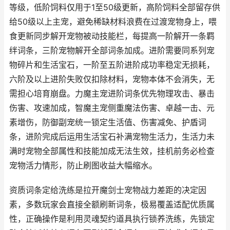
等级，低阶饲料仅用于1至50级更新，高阶饲料全部留存供
给50级以上主宠，避免稀缺材料浪费在过渡宠物身上，喂
食更新同步解开宠物被动技能栏，每提高一阶解开一条羁
绊词条，三阶宠物解开全部词条加成。进阶需要同系列宠
物碎片和生活宝石，一阶至五阶进阶成功率稳定无损耗，
六阶及以上进阶失败仅扣除材料，宠物本体不会消失，无
需担心培育崩盘。力魔主宠进阶词条优先物理攻击、暴击
伤害、攻速加成，智魔主宠侧重魔法伤害、卓越一击、元
素增伤，防御副宠统一锁定生活值、伤害减免、护盾词
条，进阶完成后运用生活宝石补满宠物生活力，生活力未
满时宠物全部属性和技能加成无法生效，挂机前务必检查
宠物活力情形，防止刷图收益大幅缩水。
资质词条定给洗练是拉开魔剑士宠物战力差距的决定因
素，多数玩家会直接全额刷新词条，极易覆盖适配优质属
性，正确操作是利用灵魂契约道具执行锁养洗练，先锁定