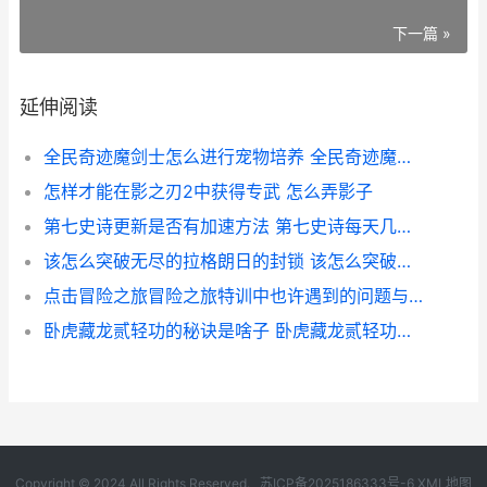
下一篇 »
延伸阅读
全民奇迹魔剑士怎么进行宠物培养 全民奇迹魔剑士荧光宝石搭配
怎样才能在影之刃2中获得专武 怎么弄影子
第七史诗更新是否有加速方法 第七史诗每天几点更新
该怎么突破无尽的拉格朗日的封锁 该怎么突破无尽技能
点击冒险之旅冒险之旅特训中也许遇到的问题与对策是啥子 冒险之旅点亮徽章
卧虎藏龙贰轻功的秘诀是啥子 卧虎藏龙贰轻功四段
Copyright © 2024 All Rights Reserved.
苏ICP备2025186333号-6
XML地图