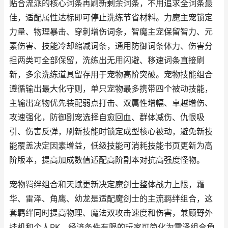
贴合流派的核心词条再刷新剩余词条，不用追求全词条最
佳，适配属性达标即可停止洗练节省材料。力魔主宠锁定
力量、物理暴击、穿刺增伤词条，智魔主宠保留智力、元
素伤害、技能冷却缩减词条，通用防御词条体力、伤害分
担两类可全部保留，洗练出无用闪避、移速词条直接刷
新，多余洗练道具留存用于宠物高阶突破。宠物技能组合
遵循输出最大化守则，单只宠物最多携带四个被动技能，
主输出宠物优先装配弱点打击、双属性增幅、卓越增伤、
攻速强化，防御副宠选择自愈回血、群体减伤、仇恨吸
引、伤害反弹，刷新技能时锁定成型核心被动，避免新技
能覆盖决定因素增益，低级技能可消耗技能书页更新为高
阶版本，提高加成数值适配高阶副本对抗高强度怪物。
宠物羁绊组合和天赋更新决定魔剑士整体战力上限，霜
华、雷泽、角鹰、幼龙是适配魔剑士的主流羁绊组合，这
套羁绊同时提高物理、魔法双攻击速度和伤害，兼顾野外
挂机和个人PK，经济条件有限的玩家可简化为雷泽组合角