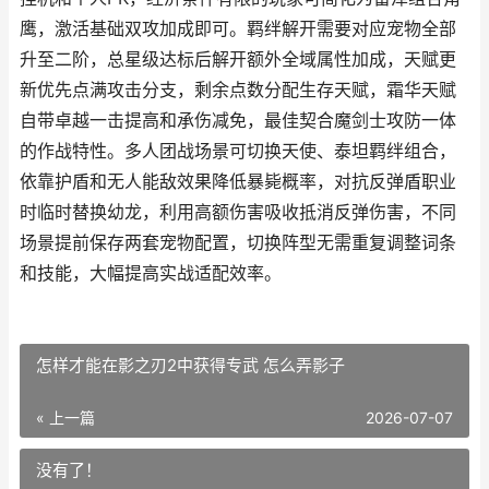
鹰，激活基础双攻加成即可。羁绊解开需要对应宠物全部
升至二阶，总星级达标后解开额外全域属性加成，天赋更
新优先点满攻击分支，剩余点数分配生存天赋，霜华天赋
自带卓越一击提高和承伤减免，最佳契合魔剑士攻防一体
的作战特性。多人团战场景可切换天使、泰坦羁绊组合，
依靠护盾和无人能敌效果降低暴毙概率，对抗反弹盾职业
时临时替换幼龙，利用高额伤害吸收抵消反弹伤害，不同
场景提前保存两套宠物配置，切换阵型无需重复调整词条
和技能，大幅提高实战适配效率。
怎样才能在影之刃2中获得专武 怎么弄影子
« 上一篇
2026-07-07
没有了！