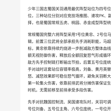
少年三国志蜀国关羽通用最优阵型站位为四号位
位，三种站位分别对应竞技场推图、速攻PK、
择，也是蜀国常规五虎、桃园、赤金成型阵型统
常规蜀国完整六将阵型采用1号位黄忠、2号位马
辑，前置三位武将全部承担先手消耗职能，马超
标，黄忠依靠持续灼烧进一步削减敌方整体血线
额无视防御伤害，释放后全额回复怒气形成循环
敌方先手控制链打断输出节拍，后置五号位庞统
手对战时这套站位容错率极高，刘备、黄月英替
怒、减怒效果即可稳住怒气循环，避免关羽断大
第一轮集火伤害，依靠前排武将分摊伤害保证生
时机，无需前移至前排承受多段伤害。
先手对抗魏国控制流、吴国速攻队时，关羽可调
号位刘备、五号位主角、六号位庞统，一号位开