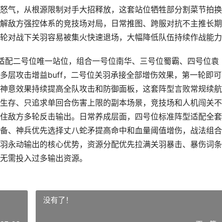
怒气，从根源限制对手大招释放，这套站位牺牲部分割菜节拍换
解敌方强控体系的竞技场对局，日常推图、跨服对抗不主推长期
轮对战下关羽容易被集火快速退场，大幅降低队伍持续作战能力
羽适配二号位唯一站位，组合一号位南华、三号位蜀霸、四号位袁
多层攻击增益buff，二号位关羽承接全部增伤效果，第一轮即可
神意效果持续提高全队攻击和防御面板，这套阵型言败常规续航
生存、只追求单回合伤害上限的副本场景，竞技场和人机闯关不
住敌方多轮反击输出。日常养成层面，四号位标准阵型适配全套
备、神兵优先选择丈八蛇矛提高命中和血量阈值增伤，战法组合
羽永动输出的核心优势，资源分配优先拉满关羽暴击、暴伤词条
无需投入过多输出资源。
没有了！