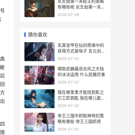
长生劫第一关粽王的策略
有哪些呢 长生劫第一关怎
号
么过
2026-07-08
选
猜你喜欢
玄真宝甲在仙剑奇缘中的
获得方式是啥子 玄元剑仙
仙宝殿真诀几本
高
2026-07-02
被
哪款武器最适合风之大陆
的冰法运用 什么武器厉害
后
2026-07-02
回
我在哪里里才能找到影之
方
刃工匠钥匙 我在哪儿能找
出
到它用英语怎么说
2026-07-02
帝王三国中抓取神将的策
略有哪些 帝王三国抓将
四
2026-07-02
限