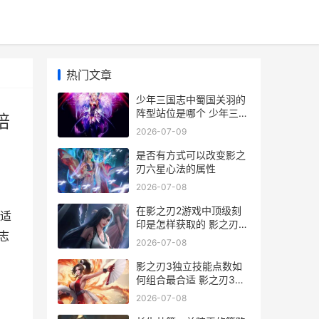
热门文章
少年三国志中蜀国关羽的
阵型站位是哪个 少年三国
培
志中蜀国最强阵容如何培
2026-07-09
养?加一个金将黄月英
是否有方式可以改变影之
刃六星心法的属性
2026-07-08
在影之刃2游戏中顶级刻
适
印是怎样获取的 影之刃
志
2ex
2026-07-08
影之刃3独立技能点数如
何组合最合适 影之刃3独
立技能
2026-07-08