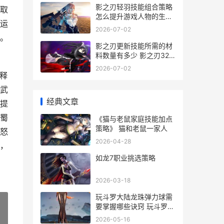
影之刃轻羽技能组合策略
取
怎么提升游戏人物的生存
运
能力 影之刃1角色轻羽技
2026-07-02
能表
。
影之刃更新技能所需的材
料数量有多少 影之刃320
级技能
2026-07-02
释
武
经典文章
提
蜀
《猫与老鼠家庭技能加点
策略》 猫和老鼠一家人
怒
2026-04-28
，
如龙7职业挑选策略
2026-03-18
玩斗罗大陆龙珠弹力球需
要掌握哪些诀窍 玩斗罗大
陆龙珠的人多吗
2026-05-16