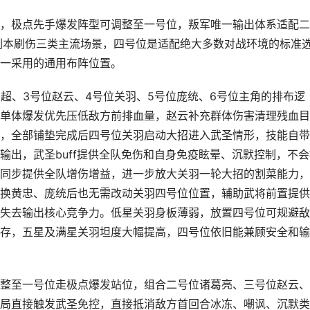
，极点先手爆发阵型可调整至一号位，叛军唯一输出体系适配二
副本刷伤三类主流场景，四号位是适配绝大多数对战环境的标准
一采用的通用布阵位置。
超、3号位赵云、4号位关羽、5号位庞统、6号位主角的排布逻
单体爆发优先压低敌方前排血量，赵云补充群体伤害清理残血目
，全部铺垫完成后四号位关羽启动大招进入武圣情形，技能自带
输出，武圣buff提供全队免伤和自身免疫眩晕、沉默控制，不会
同步提供全队增伤增益，进一步放大关羽一轮大招的割菜能力，
换黄忠、庞统后也无需改动关羽四号位位置，辅助武将前置提供
失去输出核心竞争力。低星关羽身板薄弱，放置四号位可规避敌
存，五星及满星关羽坦度大幅提高，四号位依旧能兼顾安全和输
整至一号位走极点爆发站位，组合二号位诸葛亮、三号位赵云、
局直接触发武圣免控，直接抵消敌方首回合冰冻、嘲讽、沉默类