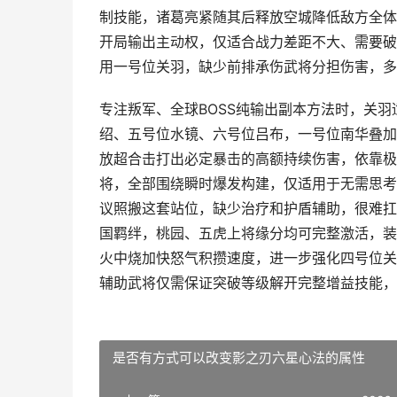
制技能，诸葛亮紧随其后释放空城降低敌方全体
开局输出主动权，仅适合战力差距不大、需要破
用一号位关羽，缺少前排承伤武将分担伤害，多
专注叛军、全球BOSS纯输出副本方法时，关
绍、五号位水镜、六号位吕布，一号位南华叠加
放超合击打出必定暴击的高额持续伤害，依靠极
将，全部围绕瞬时爆发构建，仅适用于无需思考
议照搬这套站位，缺少治疗和护盾辅助，很难扛
国羁绊，桃园、五虎上将缘分均可完整激活，装
火中烧加快怒气积攒速度，进一步强化四号位关
辅助武将仅需保证突破等级解开完整增益技能，
是否有方式可以改变影之刃六星心法的属性