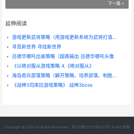
下一篇 »
延伸阅读
游戏更新武将策略（用游戏更新系统为武将打造无人能敌之道 武将升级系统
寻觅新世界 寻找新世界
吕德华哪吒出装策略（超高输出 吕德华哪吒头像
《以绝对服从游戏策略 4.《绝对服从》
海岛奇兵部落策略（解开策略、培养部落、制胜决定因素 海岛奇兵 coc
《战神3司库拉游戏策略》 战神3boss
Copyright © 2024 All Rights Reserved.
苏ICP备2025186333号-6
XML地图