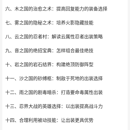
六、木之国的治愈之术：提高回复能力的装备选择
七、雾之国的隐秘之术：培养火影隐藏技能
八、云之国的忍者村：解读云属性忍者出装策略
九、音之国的绝招宝典：怎样组合最佳绝技
十、岩之国的岩石结界：构建绝顶防御阵型
十一、沙之国的砂缚柩：制敌于死地的出装选择
十二、雨之国的剧毒暗杀：打造要命毒属性出装
十三、忍界大战的英雄选择：以出装提高战斗力
十四、合理利用被动技能：让出装更具优势