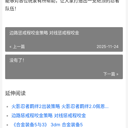
能够对各位玩家有所帮助，让大家打造出一支绝顶的忍者
队伍！
边路惩戒程咬金策略 对线惩戒程咬金
« 上一篇
2025-11-24
没有了！
下一篇 »
延伸阅读
火影忍者羁绊2出装策略 火影忍者羁绊2.0佩恩出什么套装
边路惩戒程咬金策略 对线惩戒程咬金
《合金装备5与3》 3dm 合金装备5