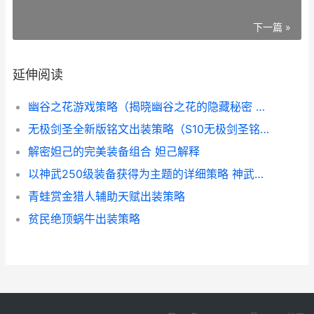
下一篇 »
延伸阅读
幽谷之花游戏策略（揭晓幽谷之花的隐藏秘密 幽谷产奇花
无极剑圣全新版铭文出装策略（S10无极剑圣铭文出装策略 无极剑圣全新版下载
解密妲己的完美装备组合 妲己解释
以神武250级装备获得为主题的详细策略 神武装备打造攻略
青蛙赏金猎人辅助天赋出装策略
贫民绝顶蜗牛出装策略