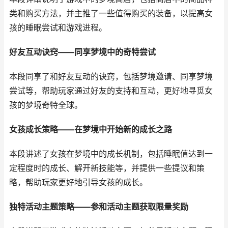
类和购买方法，并主推了一些值得购买的装备，以提高女
孩的睡眠尝试和游戏进程。
好友互动诀窍——同享梦境中的奇特尝试
本段同享了和好友互动的诀窍，包括梦境邀请、同享梦境
尝试等，帮助玩家通过好友的支持和互动，更好地寻觅女
孩的梦境奇特全球。
女孩成长策略——在梦境中开始新的成长之路
本段讲述了女孩在梦境中的成长机制，包括睡眠值达到一
定程度时的成长、解开新技能等，并提供一些提议和策
略，帮助玩家更好地引导女孩的成长。
独特活动主题策略——参和活动主题获取限量奖励