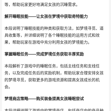
等，帮助玩家更好地满足女孩的沉睡需求。
解开睡眠技能——让女孩在梦境中获取奇特能力
本段说明了睡眠技能的种类和获取方法，如梦境寻觅、道
具收集等，并详细说明了各个睡眠技能的运用方式和效
果，帮助玩家在游戏中充分利用女孩的梦境能力。
掌握睡眠任务——完成梦境任务获取丰厚奖励
本段解析了游戏中的睡眠任务，包括主线任务和支线任
务，以及完成任务后的奖励机制，帮助玩家合理安排女孩
的梦境寻觅，获取更多的游戏资源和提高女孩成长的机
会。
梦境商店策略——购买装备提高女孩睡眠尝试
本段详细说明了游戏中的梦境商店，包括商店中的商品种