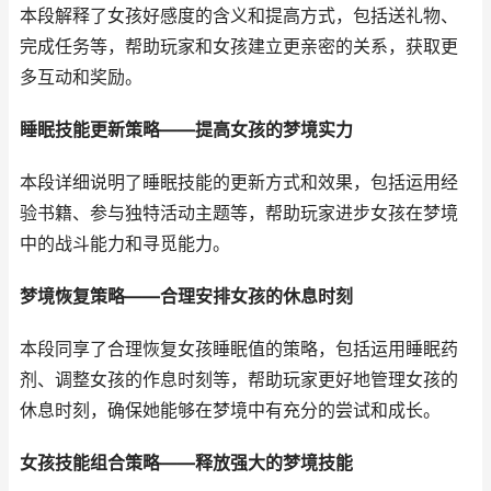
本段解释了女孩好感度的含义和提高方式，包括送礼物、
完成任务等，帮助玩家和女孩建立更亲密的关系，获取更
多互动和奖励。
睡眠技能更新策略——提高女孩的梦境实力
本段详细说明了睡眠技能的更新方式和效果，包括运用经
验书籍、参与独特活动主题等，帮助玩家进步女孩在梦境
中的战斗能力和寻觅能力。
梦境恢复策略——合理安排女孩的休息时刻
本段同享了合理恢复女孩睡眠值的策略，包括运用睡眠药
剂、调整女孩的作息时刻等，帮助玩家更好地管理女孩的
休息时刻，确保她能够在梦境中有充分的尝试和成长。
女孩技能组合策略——释放强大的梦境技能