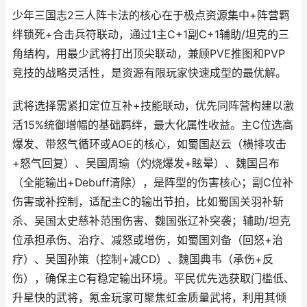
少年三国志2三人阵卡法的核心在于极点资源集中+阵营羁
绊锁死+合击兵符联动，通过1主C+1副C+1辅助/坦克的三
角结构，用最少武将打出顶尖联动，兼顾PVE推图和PVP
竞技的战略灵活性，是资源有限玩家快速成型的最优解。
武将选择需紧扣定位互补+技能联动，优先同阵营构建以激
活15%统御增幅的基础羁绊，最大化属性收益。主C位选高
爆发、带怒气循环或AOE的核心，如蜀国赵云（横排攻击
+怒气回复）、吴国周瑜（灼烧爆发+眩晕）、魏国吕布
（全能输出+Debuff清除），是阵型的伤害核心；副C位补
伤害或补控制，适配主C的输出节拍，比如蜀国关羽补斩
杀、吴国太史慈补范围伤害、魏国张辽补突袭；辅助/坦克
位承担承伤、治疗、减怒或增伤，如蜀国刘备（回怒+治
疗）、吴国孙策（控制+减CD）、魏国典韦（承伤+反
伤），确保主C有稳定输出环境。平民优先选获取门槛低、
升星快的武将，氪金玩家可聚焦虹金质量武将，利用其倾