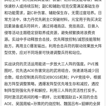
快速秒人或持续压制；副C和辅助/坦克仅需满足基础生存
和功能需求，副C补伤害、辅助保生存，无需过度培养。日
常方法中，体力丹优先刷主C突破材料，元宝用于购买决定
因素装备或兵符碎片，通过将魂商店、竞技商店、巨兽入
侵等活动主题稳定获取养成资源，避免频繁换将浪费资
源。实战中手动释放合击技，优先释放控制/减怒技能限制
敌方，再用主C爆发输出，利用合击兵符的联动效果放大阵
型优势，应对不同场景可快速调整兵符和站位。
实战诀窍的灵活运用能进一步放大三人阵的强度。PVE推
图时，优先选AOE伤害突出的武将组合，快速清场减少回
合数，组合控制类兵符应对BOSS机制；PVP竞技中，根据
敌方阵型调整策略，遇爆发阵型优先堆生存和减控，遇控
制阵型则强化先手和解控，利用三人阵的灵活性打反手。
同时激活武将间的唯一羁绊，比如蜀国赵云+关羽的合击
AOE、吴国周瑜+孙策的灼烧控制、魏国吕布+貂蝉的全屏