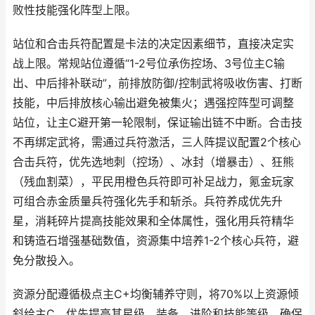
败性技能强化阵型上限。
站位和合击兵符配置是卡法的决定因素细节，直接决定实
战上限。常规站位遵循“1-2号位承伤控场、3号位主C输
出、中后排补联动”，前排放防御/控制武将吸收伤害、打断
技能，中后排放核心输出避免被集火；遇强控阵型可调整
站位，让主C避开第一轮限制，保证输出链不中断。合击技
不再绑定武将，需通过兵符激活，三人阵提议配置2个核心
合击兵符，优先选地刺（控场）、冰封（增暴击）、狂熊
（残血割菜），平民用橙色兵符即可补足战力，氪金玩家
可组合赤金质量兵符强化先手和斩杀。兵符养成优先升
星，消耗碎片提高技能效果和全体属性，强化用兵符精华
和铸造石增强基础数值，资源集中培养1-2个核心兵符，避
免分散投入。
资源分配遵循极点主C+均衡辅养守则，将70%以上资源倾
斜给主C，优先提高其星级、装备、进阶和技能等级，确保