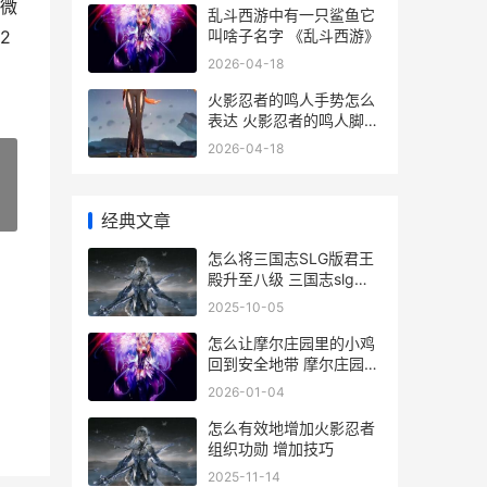
微
乱斗西游中有一只鲨鱼它
叫啥子名字 《乱斗西游》
2
2026-04-18
火影忍者的鸣人手势怎么
表达 火影忍者的鸣人脚臭
吗
2026-04-18
»
经典文章
怎么将三国志SLG版君王
殿升至八级 三国志slg手
游
2025-10-05
怎么让摩尔庄园里的小鸡
回到安全地带 摩尔庄园怎
么doi
2026-01-04
怎么有效地增加火影忍者
组织功勋 增加技巧
2025-11-14