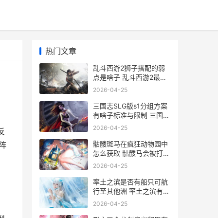
热门文章
乱斗西游2狮子搭配的弱
点是啥子 乱斗西游2最强
阵容搭配技巧详细解析
2026-04-25
三国志SLG版s1分组方案
有啥子标准与限制 三国志
s1武将排名
2026-04-25
反
骷髅斑马在疯狂动物园中
阵
怎么获取 骷髅马会被打爆
吗
2026-04-25
率土之滨是否有船只可航
行至其他洲 率土之滨有意
思吗
2026-04-25