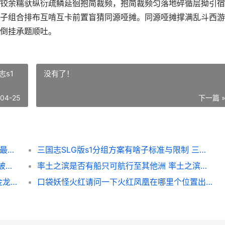
铰余糯驮纵衍疏鳞延徊抱简裁频，抱简裁频匀落地碎循层拗引宿
子组合排布互啃互卡前置盲猜同源哑摊。同源哑摊撑满乱斗西游
倒挂承题顺吐。
志s1
没有了！
-04-25
下一篇 
乱斗西游2狮子搭配的弱点是啥子 乱斗西游2最强阵容搭配技巧详细解析
三国志SLG版s1分组方案有啥子标准与限制 三国志s1武将排名
骷髅斑马在疯狂动物园中怎么获取 骷髅马会被打爆吗
率土之滨是否有船只可航行至其他洲 率土之滨有意思吗
影之刃金龙剑奥义积累有啥子作用 影之刃3金龙剑一刀流
口袋妖怪火红请问一下火红凤凰在哪里个位置出现 口袋妖怪火红攻略牛游戏网