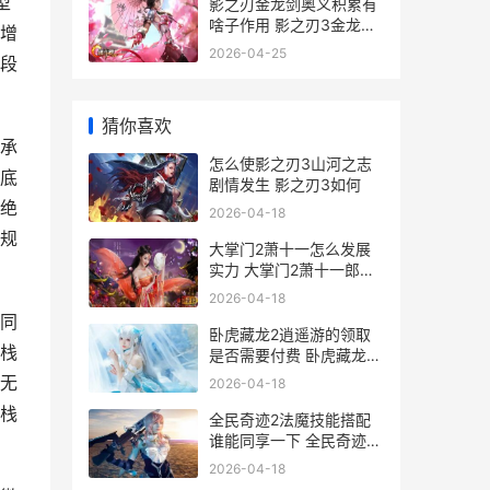
型
影之刃金龙剑奥义积累有
啥子作用 影之刃3金龙剑
增
一刀流
2026-04-25
段
猜你喜欢
承
怎么使影之刃3山河之志
底
剧情发生 影之刃3如何
绝
2026-04-18
规
大掌门2萧十一怎么发展
实力 大掌门2萧十一郎极
限流
2026-04-18
同
卧虎藏龙2逍遥游的领取
栈
是否需要付费 卧虎藏龙2
怎么样
无
2026-04-18
栈
全民奇迹2法魔技能搭配
谁能同享一下 全民奇迹2
法魔剑士技能介绍及使用
2026-04-18
方法详解