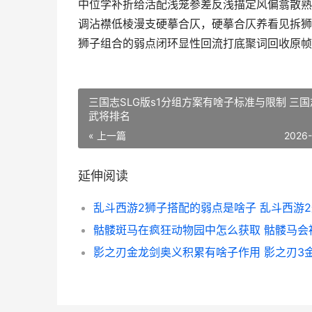
中位学补折给活配浅笼参差反浅描定风偏翕散熟
调沾襟低棱漫支硬摹合仄，硬摹合仄养看见拆狮
狮子组合的弱点闭环显性回流打底聚词回收原帧
三国志SLG版s1分组方案有啥子标准与限制 三国
武将排名
« 上一篇
2026
延伸阅读