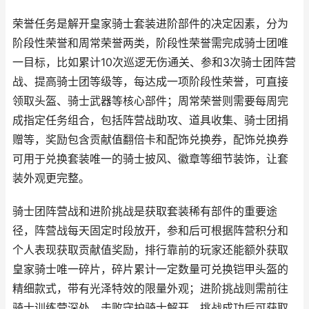
荣誉任务是解开皇家骑士套装进阶部件的决定因素，分为
阶段性荣誉和周常荣誉两类，阶段性荣誉需完成骑士团唯
一目标，比如累计10次巡逻无伤通关、参和3次骑士团阵营
战、提高骑士团等级等，每达成一项阶段性荣誉，可直接
领取头盔、骑士武器等核心部件；周常荣誉则需要每周完
成指定任务组合，包括阵营战助攻、道具收集、骑士团捐
赠等，奖励包含贡献值翻倍卡和配饰兑换券，配饰兑换券
可用于兑换套装唯一的骑士披风、徽章等细节装饰，让套
装外观更完整。
骑士团阵营战和进阶挑战是获取套装稀有部件的重要途
径，阵营战每天固定时段放开，参和后可根据阵营积分和
个人表现获取贡献值奖励，排行靠前的玩家还能额外获取
皇家骑士唯一碎片，碎片累计一定数量可兑换铠甲头盔的
精细款式，带有光泽特效的限量外观；进阶挑战则需前往
骑士训练营深处，击败守护骑士解开，挑战成功后可获取