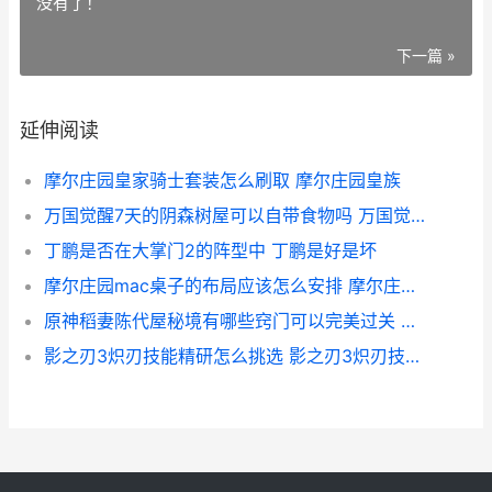
没有了！
下一篇 »
延伸阅读
摩尔庄园皇家骑士套装怎么刷取 摩尔庄园皇族
万国觉醒7天的阴森树屋可以自带食物吗 万国觉醒新手7天活动内容
丁鹏是否在大掌门2的阵型中 丁鹏是好是坏
摩尔庄园mac桌子的布局应该怎么安排 摩尔庄园摆桌子动作不见了
原神稻妻陈代屋秘境有哪些窍门可以完美过关 原神稻妻的阵代屋敷秘境
影之刃3炽刃技能精研怎么挑选 影之刃3炽刃技能精炼