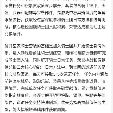
荣誉任务和积累贡献值逐步解开，套装包含骑士铠甲、头
盔、武器和配饰等完整部件，是游戏中极具辨识度的阵营
限量装扮，获取经过需深度参和骑士团日常方法和进阶挑
战，核心途径围绕骑士团贡献积累、荣誉达成和活动主题
兑换展开。
解开皇家骑士套装的基础是加入骑士团并开始骑士身份体
系，进入游戏后前往骑士训练营，和NPC瑞奇对话即可完
成骑士团入驻，同时解开骑士日常任务、荣誉挑战和贡献
值兑换三大核心功能。日常方法中，骑士团的巡逻任务是
核心获取渠道，每天可接取3-5次巡逻任务，任务内容涵盖
前往摩尔城堡、淘淘乐街、浆果丛林等场景收集道具、清
理障碍，完成单次任务可获取基础贡献值，累计贡献值达
到指定额度后，会逐步解开铠甲护胸、臂甲、护腿等基础
部件，巡逻任务支持快速刷新，优先选择高贡献值任务类
型，能大幅缩短基础部件获取周期。