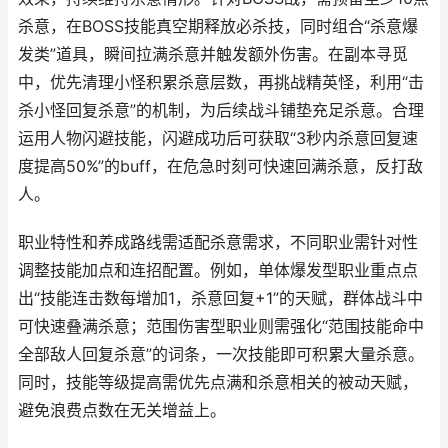
杀意，在BOSS技能真空期释放必杀技，同时组合“杀意爆
发类”道具，瞬间拉满杀意并触发额外伤害。在副本寻觅
中，优先清理小怪积累杀意层数，再挑战精英怪，利用“击
杀小怪回复杀意”的机制，为后续战斗铺垫充足杀意。合理
运用人物闪避技能，闪避成功后可获取“3秒内杀意回复速
度提高50%”的buff，在危急时刻可快速回满杀意，反打敌
人。
职业特性和养成路线需适配杀意需求，不同职业需针对性
调整技能加点和连招配置。例如，单体爆发型职业重点点
出“技能连击数每增加1，杀意回复+1”的天赋，群体战斗中
可快速叠满杀意；范围伤害型职业则需强化“范围技能命中
全部敌人回复杀意”的词条，一次技能即可积累大量杀意。
同时，技能等级提高需优先点满和杀意相关的被动天赋，
避免浪费点数在无关增益上。