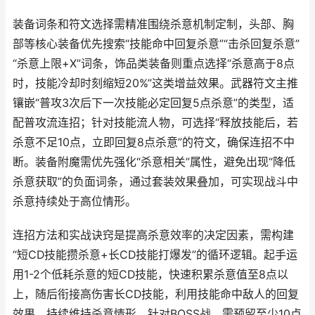
装备词条和符文选择需精准围绕杀意机制定制，头部、胸
部等核心装备优先搜索“技能命中回复杀意”“击杀回复杀意”
“杀意上限+X”词条，饰品类装备则重点选择“杀意高于8点
时，技能冷却时刻缩短20%”这类增益效果。武器符文主推
镶嵌“普攻3次后下一次技能必定回复5点杀意”的类型，适
配普攻流连招；针对技能流人物，可选择“释放技能后，若
杀意不足10点，立即回复8点杀意”的符文，确保连招不中
断。装备附魔需优先强化“杀意相关”属性，避免出现“降低
杀意获取”的负面词条，通过套装效果叠加，可实现战斗中
杀意持续处于高位情形。
连招方法和实战诀窍是提高杀意效率的决定因素，需构建
“短CD技能攒杀意+长CD技能打爆发”的循环逻辑。起手运
用1-2个低耗杀意的短CD技能，快速积累杀意值至8点以
上，随后衔接高伤害长CD技能，利用技能命中敌人的回复
效果，持续维持杀意情形。针对BOSS战，需预留至少10点