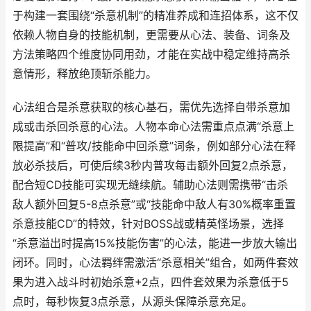
于构建一套围绕“杀意机制”的精准养成和连招体系，这不仅
依赖人物自身的技能机制，更需要从心法、装备、词条及
方法策略四个维度协同用劲，才能在实战中稳定维持高杀
意情形，释放绝顶斩杀能力。
心法组合是杀意获取的核心基石，需优先选择自带杀意加
成或击杀回杀意的心法。人物本命心法需重点点满“杀意上
限提高”和“普攻/技能命中回杀意”词条，例如部分心法在释
放必杀技后，可使后续3秒内普攻每击额外回复2点杀意，
配合短CD技能可实现无缝续航。辅助心法则需携带“击杀
敌人额外回复5-8点杀意”或“技能命中敌人有30%概率重置
杀意技能CD”的特效，针对BOSS战或精英怪场景，选择
“杀意溢出时提高15%技能伤害”的心法，能进一步放大输出
闭环。同时，心法羁绊需激活“杀意相关”组合，如两件套效
果为进入战斗时初始杀意+2点，四件套效果为杀意低于5
点时，每秒恢复3点杀意，从源头保障杀意充足。