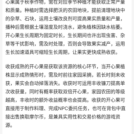
心果属于秋季作物，需在对应季节种植才能获取正常产量
和质量。种植时需选择肥沃的农田地块，提前清理地块中
的杂草、石块，运用土壤改良剂可提高果实质量和产量，
播种后需根据土壤湿度及时浇水，避免植株因缺水枯萎。
开心果生长周期为固定时长，生长期间也许出现虫害、杂
草等干扰影响，需及时处理，否则会导致果实减产，运用
生长加速道具可缩短生长周期，让果实更快成熟收获。
收获成熟的开心果是获取该资源的核心环节，当开心果植
株显示成熟情形时，需及时前往家园采摘，若长时刻未收
获，果实会自动掉落消失。收获时可运用丰收镰刀提高单
次收获量，同时有概率获取双倍开心果，家园农田的等级
越高，丰收时的额外收益概率也会提高。收获的开心果可
直接用于制作料理、完成NPC委托任务，也可在背包中直
接出售换取摩尔币，是兼具实用性和交易价格的游戏资
源。