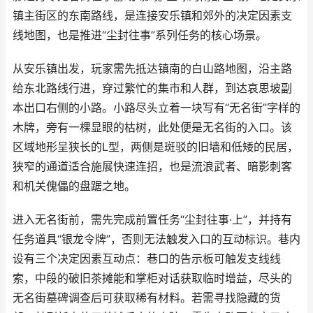
镇主街区的东南路线，是连接安乐镇和郊外的决定因素支
线地图，也是推进“尘封往事”系列任务的核心场景。
从安乐镇出发，玩家需先抵达镇南的白山路地图，沿主路
给东北路线行进，穿过繁忙的集市和人群，到达哀思坡副
本出口右侧的小路。小路尽头立着一块写有“无名街”字样的
木牌，旁有一棵显眼的枯树，此处便是无名街的入口。该
区域地形呈狭长的L型，两侧是斑驳的旧墙和低矮的民居，
狭窄的通道适合施展快速连招，也是流浪武者、暗影刺客
和机关傀儡的盘踞之地。
进入无名街前，需先完成前置任务“尘封往事·上”，并持有
任务道具“银龙令牌”，否则无法触发入口的互动标识。巷内
设有三个决定因素互动点：巷口的告示板可触发支线线
索，中段的破旧茶摊能和掌柜对话获取临时增益，尽头的
无名街墓碑调查后可获取稀有材料。若需寻找隐藏的货