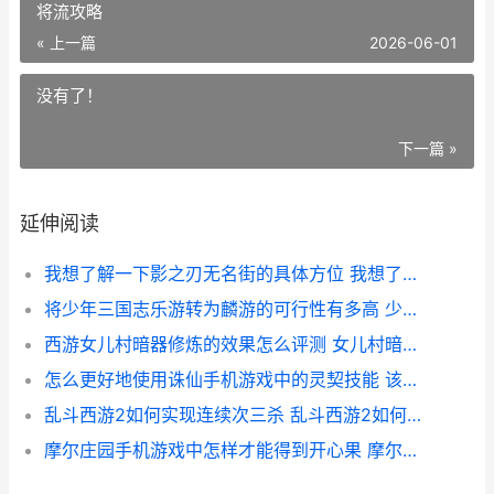
将流攻略
« 上一篇
2026-06-01
没有了！
下一篇 »
延伸阅读
我想了解一下影之刃无名街的具体方位 我想了解一下电影
将少年三国志乐游转为麟游的可行性有多高 少年三国志三将流攻略
西游女儿村暗器修炼的效果怎么评测 女儿村暗器秒1
怎么更好地使用诛仙手机游戏中的灵契技能 该如何使用
乱斗西游2如何实现连续次三杀 乱斗西游2如何零元拿夸父
摩尔庄园手机游戏中怎样才能得到开心果 摩尔庄园手游正式上线