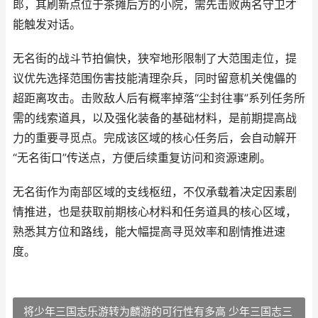
郎，其刷新点位于茶摊后方的小院，需先击败两名守卫才
能触发对话。
无名街的战斗节拍偏快，狭窄地形限制了大范围走位，提
议优先选择范围伤害技能清理杂兵，同时留意机关傀儡的
超距离攻击。击败敌人后有概率掉落“尘封往事”系列任务所
需的线索道具，以及强化装备的基础材料，是前期提高战
力的重要寻觅点。完成该区域的核心任务后，会自动解开
“无名街口”传送点，方便后续重复访问和资源速刷。
无名街作为南部区域的支线枢纽，不仅承载着决定因素剧
情推进，也是获取前期核心材料和任务道具的核心区域，
熟悉其方位和路线，能大幅提高寻觅效率和剧情推进速
度。
将少年三国志乐游转为麟游的可行性有多高 少年三国志三