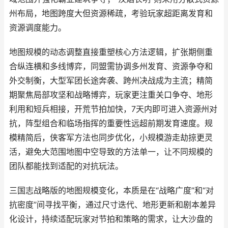
州布局，地图跨度大但资源稀疏，考验玩家超距离发育和
资源调度能力。
地图规模的动态调整直接重塑核心方法逻辑，扩张期侧重
合纵连横和多线博弈，同盟需协调多州发育、资源争夺和
外交制衡，大型军团长途奔袭、跨州决战成为主流；精简
期聚焦局部攻坚和战略博弈，玩家更注重关口争夺、地形
利用和短兵相接，开荒节拍加快，7天内即可进入资源州对
抗，阵型组合和临场指挥的重要性远超前期发育速度。规
模精简后，侠客军方法也同步优化，小规模游走劫掠更灵
活，避免大范围地图中空导致的方法单一，让不同规模的
团队都能找到适配的对抗玩法。
三国志战略版的地图规模变化，本质是在“战略广度”和“对
抗密度”间寻找平衡，通过尺寸迭代、地形更新和剧本差异
化设计，持续适配玩家对节拍和策略的需求，让大沙盘的