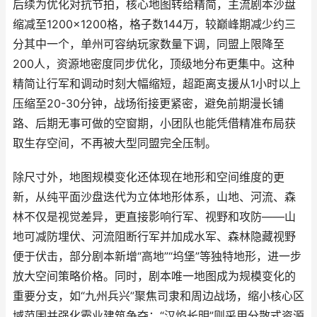
后续为优化对抗节拍，核心地图转给精简，主流剧本沙盘
缩减至1200×1200格，格子数144万，较巅峰期减少约三
分其中一个，单州可容纳玩家数量下调，同盟上限降至
200人，资源地密度同步优化，顶级地分布更集中。这种
精简让行军和调动时刻大幅缩短，超距离支援从1小时以上
压缩至20-30分钟，战场衔接更紧密，避免前期漫长铺
路、后期无事可做的空窗期，小团队也能凭借精准布局获
取生存空间，不再被大型同盟完全压制。
除尺寸外，地图规模变化还体现在地形和空间维度的更
新，从纯平面沙盘迭代为立体地形体系，山地、河流、森
林不仅是视觉差异，更直接影响行军、视野和攻防——山
地可减防埋伏、河流阻断行军并加成水军、森林隐藏视野
便于伏击，部分剧本新增“高地”“坞堡”等独特地形，进一步
放大空间策略价格。同时，剧本唯一地图成为规模变化的
重要分支，如“九州兵兴”聚焦司隶和周边战场，缩小核心区
域范围并强化霸业建筑争夺；“汉焰长明”则采用分散式资源