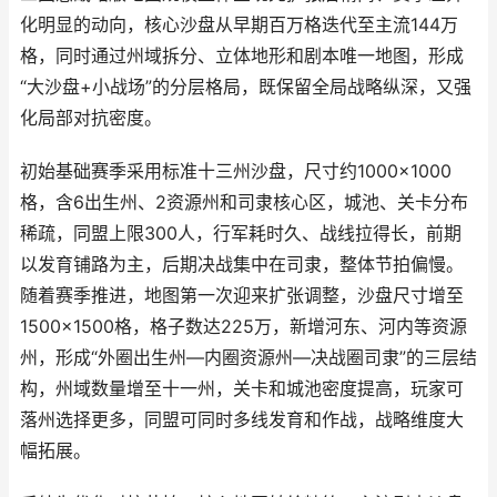
化明显的动向，核心沙盘从早期百万格迭代至主流144万
格，同时通过州域拆分、立体地形和剧本唯一地图，形成
“大沙盘+小战场”的分层格局，既保留全局战略纵深，又强
化局部对抗密度。
初始基础赛季采用标准十三州沙盘，尺寸约1000×1000
格，含6出生州、2资源州和司隶核心区，城池、关卡分布
稀疏，同盟上限300人，行军耗时久、战线拉得长，前期
以发育铺路为主，后期决战集中在司隶，整体节拍偏慢。
随着赛季推进，地图第一次迎来扩张调整，沙盘尺寸增至
1500×1500格，格子数达225万，新增河东、河内等资源
州，形成“外圈出生州—内圈资源州—决战圈司隶”的三层结
构，州域数量增至十一州，关卡和城池密度提高，玩家可
落州选择更多，同盟可同时多线发育和作战，战略维度大
幅拓展。