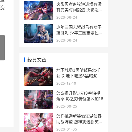
火影忍者畜牧道进墙有没
资
有完美时间挑选 火影忍者
ol畜牲道男技能
2026-06-24
少年三国志紫战马有啥子
技能呢 少年三国志紫色武
将怎么处理
2026-06-24
»
经典文章
地下城堡3黑暗浆果怎样
获取 地下城堡3黑暗浆果
怎么获得
2025-12-19
怎么提升影之刃3卷轴掉
落率 影之刃装备怎么加16
2025-09-25
怎样挑选新笑傲江湖侠客
助战阵型 怎样挑选新笑傲
江湖账号
2026-01-05