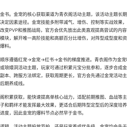
金书。金宠的核心获取渠道为青衣阁活动主题，该活动主题长期
决定因素途径。金宠技能多附带减气、增伤、控制等实战效果，
改变PVP和推图战局，官方会优先放出此类直观提高尝试的内容
模块，解开唯一高阶技能和高额百分比增伤，对阵型成型度和资
爆料。
顺序遵循红宠→金宠→红书→金书的梯度推进。青衣阁作为金宠
或琅嬛洞活动主题，玩家可通过积累元宝分批参和，逐步合成金
副本、跨服方法绑定，获取周期更长，官方会先通过金宠活动主
后期养成线。
阁积累获取，能快速提高单核心战力，适配前期推图、血战等主
子和羁绊才能发挥最大效果，更适合后期阵型定型后的深度培养
进度，因此金宠的爆料节点必然早于金书。
逻辑、活动主题投放节拍，还是玩家养成优先级，金宠均会先于