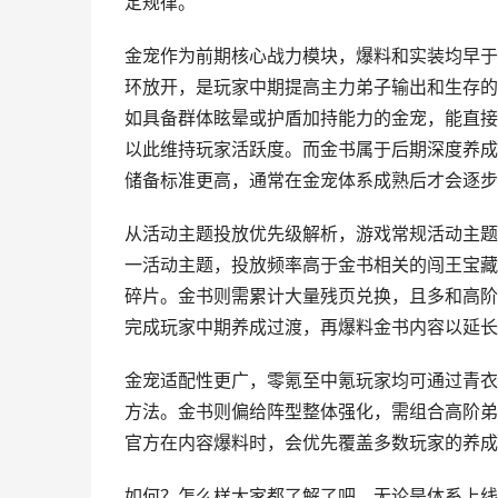
定规律。
金宠作为前期核心战力模块，爆料和实装均早于
环放开，是玩家中期提高主力弟子输出和生存的
如具备群体眩晕或护盾加持能力的金宠，能直接
以此维持玩家活跃度。而金书属于后期深度养成
储备标准更高，通常在金宠体系成熟后才会逐步
从活动主题投放优先级解析，游戏常规活动主题
一活动主题，投放频率高于金书相关的闯王宝藏
碎片。金书则需累计大量残页兑换，且多和高阶
完成玩家中期养成过渡，再爆料金书内容以延长
金宠适配性更广，零氪至中氪玩家均可通过青衣
方法。金书则偏给阵型整体强化，需组合高阶弟
官方在内容爆料时，会优先覆盖多数玩家的养成
如何？怎么样大家都了解了吧，无论是体系上线