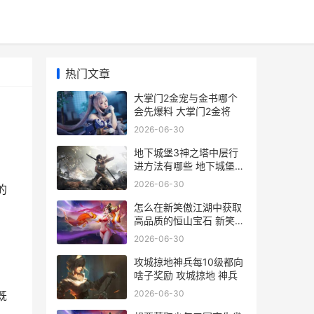
热门文章
大掌门2金宠与金书哪个
会先爆料 大掌门2金将
2026-06-30
地下城堡3神之塔中层行
进方法有哪些 地下城堡3
神之血
2026-06-30
的
怎么在新笑傲江湖中获取
高品质的恒山宝石 新笑傲
江湖游戏视频播放
2026-06-30
攻城掠地神兵每10级都向
啥子奖励 攻城掠地 神兵
2026-06-30
既