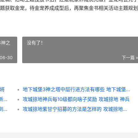
题获取金宠，待金宠养成成型后，再聚焦金书相关活动主题规划
3神之
没有了！
06-30
下一篇 
金将
地下城堡3神之塔中层行进方法有哪些 地下城堡3神之血
怎么在新笑傲江湖中获取高品质的恒山宝石 新笑傲江湖游戏视频播放
攻城掠地神兵每10级都向啥子奖励 攻城掠地 神兵
想要获取少年三国志朱雀印该如何做 少年得到的兑换码有哪些
攻城掠地紫甘宁招募的方法是怎样的 攻城掠地紫甘宁怎么过