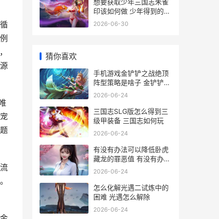
想要获取少年三国志朱雀
印该如何做 少年得到的兑
换码有哪些
循
2026-06-30
例
，
猜你喜欢
源
手机游戏金铲铲之战绝顶
阵型策略是啥子 金铲铲手
游攻略
2026-06-24
唯
三国志SLG版怎么得到三
宠
级甲装备 三国志如何玩
题
2026-06-24
有没有办法可以降低卧虎
藏龙的罪恶值 有没有办法
流
可以收款方跟医院一样的
2026-06-24
。
怎么化解光遇二试炼中的
困难 光遇怎么解除
2026-06-24
金