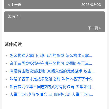
« 上一篇
2026-02-03
没有了！
下一篇 »
延伸阅读
怎么构建大掌门小李飞刀的阵型 怎么构建大掌门系统
帝王三国竞技场中有哪些奖励可以领取 帝王三国竞技场装备
有没有击败攻城掠地106级朱然的完美战术 攻击城池
叫啥子名字才是战争怒吼之前 叫什么名字字什么
想要提高少年三国志2的武将有何诀窍 少年如何提高免疫力和抵抗力
大掌门2小李阵型适合运用哪种心法 大掌门2小李最强阵容和站位心法