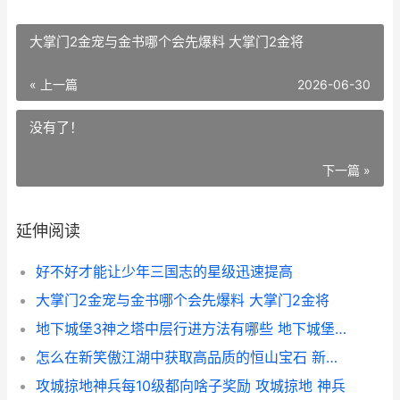
大掌门2金宠与金书哪个会先爆料 大掌门2金将
« 上一篇
2026-06-30
没有了！
下一篇 »
延伸阅读
好不好才能让少年三国志的星级迅速提高
大掌门2金宠与金书哪个会先爆料 大掌门2金将
地下城堡3神之塔中层行进方法有哪些 地下城堡3神之血
怎么在新笑傲江湖中获取高品质的恒山宝石 新笑傲江湖游戏视频播放
攻城掠地神兵每10级都向啥子奖励 攻城掠地 神兵