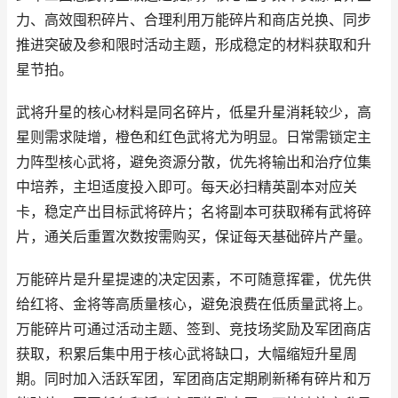
力、高效囤积碎片、合理利用万能碎片和商店兑换、同步
推进突破及参和限时活动主题，形成稳定的材料获取和升
星节拍。
武将升星的核心材料是同名碎片，低星升星消耗较少，高
星则需求陡增，橙色和红色武将尤为明显。日常需锁定主
力阵型核心武将，避免资源分散，优先将输出和治疗位集
中培养，主坦适度投入即可。每天必扫精英副本对应关
卡，稳定产出目标武将碎片；名将副本可获取稀有武将碎
片，通关后重置次数按需购买，保证每天基础碎片产量。
万能碎片是升星提速的决定因素，不可随意挥霍，优先供
给红将、金将等高质量核心，避免浪费在低质量武将上。
万能碎片可通过活动主题、签到、竞技场奖励及军团商店
获取，积累后集中用于核心武将缺口，大幅缩短升星周
期。同时加入活跃军团，军团商店定期刷新稀有碎片和万