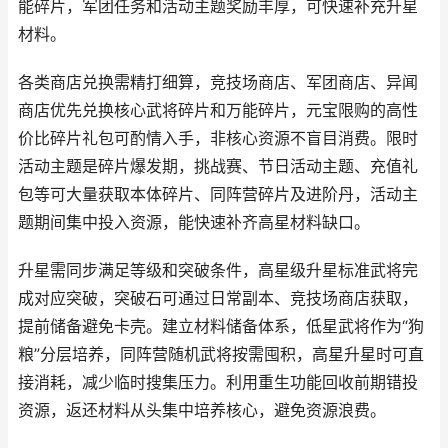
能碎片，军团任务和活动主题奖励丰厚，可快速补充升星
材料。
各类商店兑换需精打细算，竞技场商店、军团商店、异闻
商店优先兑换核心武将碎片和万能碎片，元宝限购的高性
价比碎片礼包可酌情入手，非核心资源不盲目消费。限时
活动主题是碎片爆发期，挑战赛、节日活动主题、充值礼
包等可大量获取本体碎片、同阵营碎片及进阶丹，活动主
题期间集中投入资源，能快速补齐高星材料缺口。
升星需同步满足等级和突破条件，高星级升星标准武将完
成对应突破，突破石可通过日常副本、竞技场商店获取，
提前储备避免卡壳。建立材料储备体系，低星武将作为“狗
粮”分层培养，同阵营随机武将按需囤积，高星升星时可直
接消耗，减少临时搜集压力。利用重生功能回收前期错投
资源，返还材料从头集中培养核心，避免资源浪费。