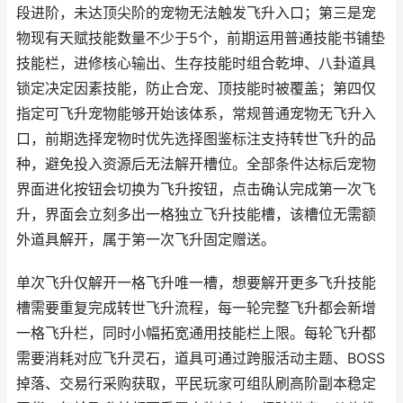
段进阶，未达顶尖阶的宠物无法触发飞升入口；第三是宠
物现有天赋技能数量不少于5个，前期运用普通技能书铺垫
技能栏，进修核心输出、生存技能时组合乾坤、八卦道具
锁定决定因素技能，防止合宠、顶技能时被覆盖；第四仅
指定可飞升宠物能够开始该体系，常规普通宠物无飞升入
口，前期选择宠物时优先选择图鉴标注支持转世飞升的品
种，避免投入资源后无法解开槽位。全部条件达标后宠物
界面进化按钮会切换为飞升按钮，点击确认完成第一次飞
升，界面会立刻多出一格独立飞升技能槽，该槽位无需额
外道具解开，属于第一次飞升固定赠送。
单次飞升仅解开一格飞升唯一槽，想要解开更多飞升技能
槽需要重复完成转世飞升流程，每一轮完整飞升都会新增
一格飞升栏，同时小幅拓宽通用技能栏上限。每轮飞升都
需要消耗对应飞升灵石，道具可通过跨服活动主题、BOSS
掉落、交易行采购获取，平民玩家可组队刷高阶副本稳定