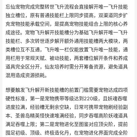
忘仙宠物完成完整转世飞升流程会直接解开唯一飞升技能
独立槽位，原有普通技能栏上限同步提高，双渠道同步扩
充宠物技能承载空间，是提高宠物技能组合上限的核心养
成途径。宠物飞升解开技能槽分为基础飞升解开唯一飞升
技能栏、多次转世逐步解开额外通用技能槽两大模块，两
类槽位互不互通，飞升唯一栏仅能放置飞升唯一技能，通
用栏用于常规天赋、被动技能，两套槽位解开条件和养成
道具完全区分开，仙友培养时需分开筹备资源，避免道具
混用造成资源损耗。
想要触发飞升解开新技能槽的前置门槛需要宠物达成四项
硬性标准，第一是宠物携带等级达到220级，且妖魂吞噬
进度拉满，经验槽无剩余空缺，日常可携带宠物刷经验副
本、圣兽岛精英怪快速堆满经验，同步吞噬高阶妖魂道具
满足吞噬上限；第二是宠物进化至图鉴对应顶尖阶，提前
囤足初级、顶级、终极造化丹，在宠物进化界面完成全阶