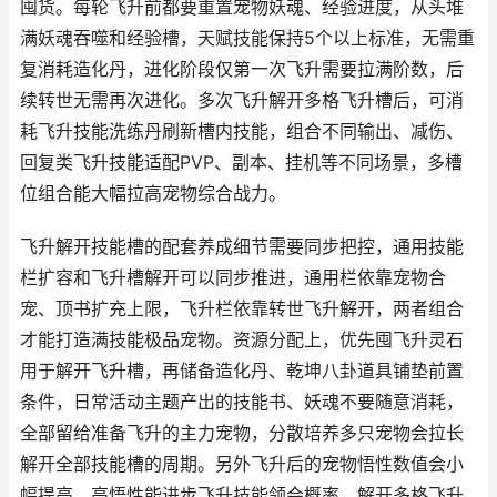
囤货。每轮飞升前都要重置宠物妖魂、经验进度，从头堆
满妖魂吞噬和经验槽，天赋技能保持5个以上标准，无需重
复消耗造化丹，进化阶段仅第一次飞升需要拉满阶数，后
续转世无需再次进化。多次飞升解开多格飞升槽后，可消
耗飞升技能洗练丹刷新槽内技能，组合不同输出、减伤、
回复类飞升技能适配PVP、副本、挂机等不同场景，多槽
位组合能大幅拉高宠物综合战力。
飞升解开技能槽的配套养成细节需要同步把控，通用技能
栏扩容和飞升槽解开可以同步推进，通用栏依靠宠物合
宠、顶书扩充上限，飞升栏依靠转世飞升解开，两者组合
才能打造满技能极品宠物。资源分配上，优先囤飞升灵石
用于解开飞升槽，再储备造化丹、乾坤八卦道具铺垫前置
条件，日常活动主题产出的技能书、妖魂不要随意消耗，
全部留给准备飞升的主力宠物，分散培养多只宠物会拉长
解开全部技能槽的周期。另外飞升后的宠物悟性数值会小
幅提高，高悟性能进步飞升技能领会概率，解开多格飞升