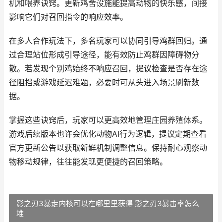
机和喂养诀窍。更新鸡舍设施能提高动物的快乐感，间接
影响它们对召回指令的响应效率。
在多人合作玩法下，多名玩家可以协同引导鸡群回归。通
过合理站位形成引导途径，能有效防止鸡群因障碍物分
散。若发现个别鸡始终不响应召回，提议检查是否存在途
径阻挡或游戏延迟难题，必要时可从头进入场景刷新数
据。
掌握这些诀窍后，玩家可以更高效地管理庄园养殖体系。
游戏后续版本也许会优化动物AI行为逻辑，提议定期查看
官方更新公告以获取新鲜机制调整信息。保持耐心观察动
物移动规律，往往能发现更便捷的召回策略。
影之刃3暴走内核可以在哪里里获得 影之刃3暴击率怎么
堆