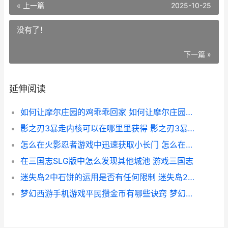
« 上一篇
2025-10-25
没有了！
下一篇 »
延伸阅读
如何让摩尔庄园的鸡乖乖回家 如何让摩尔庄园快速赚钱
影之刃3暴走内核可以在哪里里获得 影之刃3暴击率怎么堆
怎么在火影忍者游戏中迅速获取小长门 怎么在火影忍者里面获得活跃度
在三国志SLG版中怎么发现其他城池 游戏三国志
迷失岛2中石饼的运用是否有任何限制 迷失岛2石饼怎么用
梦幻西游手机游戏平民攒金币有哪些诀窍 梦幻西游手机游染色好看吗