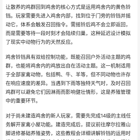
让散养的鸡群回到鸡舍的核心方式是运用鸡舍内的黄色铃
铛。玩家需要先进入鸡舍内部，找到位于门旁的铃铛并摇
动它，体系会触发召回指令。需摇铃后鸡不会立即返回，
而是需要等待一段时刻才会陆续归巢，这种延迟设计模拟
了现实中动物行为的天然反应。
鸡舍铃铛具有双给控制功能，既能召回户外活动主题的鸡
群，也能将鸡舍内的鸡放出自在活动主题。这一机制适用
于全部家禽动物，包括鸭、牛、羊等，但不同动物也许存
在响应速度的差异。当遇到下雨等独特天气时，及时召回
鸡群可以避免它们因淋雨而影响健壮情形，这是养殖管理
中的重要环节。
对于尚未建造鸡舍的新人玩家，需要先完成14级的主线任
务解开家禽小屋功能。建造完成后，提议前往摩尔拉雅山
脚进修基础养殖姿势，这些教程会详细讲解铃铛的运用时