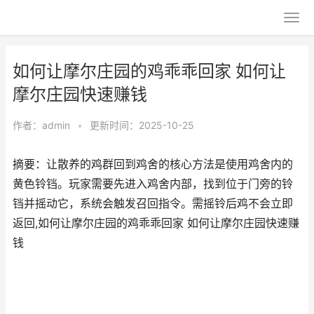
如何让摩尔庄园的鸡乖乖回家 如何让
摩尔庄园快速赚钱
作者：
admin
•
更新时间：2025-10-25
摘要：让散养的鸡群回到鸡舍的核心方法是使用鸡舍内的
黄色铃铛。玩家需要先进入鸡舍内部，找到位于门旁的铃
铛并摇动它，系统会触发召回指令。需摇铃后鸡不会立即
返回,如何让摩尔庄园的鸡乖乖回家 如何让摩尔庄园快速赚
钱