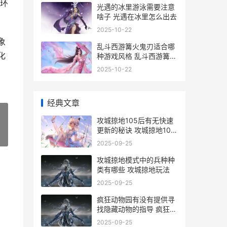
环
光遇的冰里游泳需要注意
啥子 光遇在冰里怎么出去
2025-10-22
象
乱斗西游篝火鬼刃适合哪
化
种游戏风格 乱斗西游篝火
最佳阵容
2025-10-22
经典文章
攻城掠地105后有无快速
更新的秘诀 攻城掠地105
»
后快速升级
2025-09-25
攻城掠地模式中的兵种种
类有哪些 攻城掠地玩法
2025-09-25
疯狂动物园有没有提供寻
找隐藏动物的指导 疯狂动
物园有没有电脑版
2025-09-25