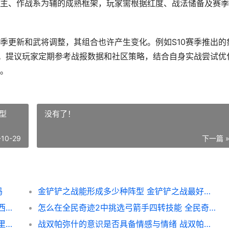
主、作战系为辅的成熟框架，玩家需根据红度、战法储备及赛季
季更新和武将调整，其组合也许产生变化。例如S10赛季推出的
。提议玩家定期参考战报数据和社区策略，结合自身实战尝试优
。
型
没有了！
-10-29
下一篇 
吗
金铲铲之战能形成多少种阵型 金铲铲之战最好成型
怎么在梦幻西游游戏里得到护照 怎么在梦幻西游里赚钱
怎么在全民奇迹2中挑选弓箭手四转技能 全民奇迹如何快速赚钱
在哪里里可以找到全民奇迹亨斯的锤子 在哪里里可以找顺丰车
战双帕弥什的意识是否具备情感与情绪 战双帕弥什意识位置有讲究吗