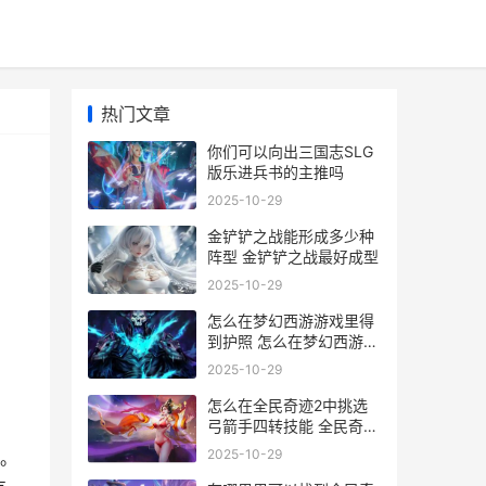
热门文章
你们可以向出三国志SLG
版乐进兵书的主推吗
2025-10-29
金铲铲之战能形成多少种
阵型 金铲铲之战最好成型
2025-10-29
怎么在梦幻西游游戏里得
到护照 怎么在梦幻西游里
赚钱
2025-10-29
怎么在全民奇迹2中挑选
弓箭手四转技能 全民奇迹
如何快速赚钱
2025-10-29
。