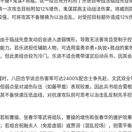
不备+鬼谋+将威。这一组合充分利用了乐进自带战法临战先登
第一次攻击目标附加12%增伤，鬼谋提高主动战法伤害，将威则
较强，可将攻其不备替换为以治击乱，对受控目标额外造成12%
由于临战先登发动后会进入虚弱情形，导致无法普攻且受制于控
能力。若乐进担任辅助人物，可选用蛮勇非勇+执锐+胜战的紫
，但此类组合较为冷门。乐进不适合携带谋定后动兵书，因其会
威时，八回合学说总伤害率可达2400%配合士争先赴、文武双全
但弱点是对减伤队伍（如藤甲盾）表现较差。因此兵书组合需根
其不备快速压低血线，对抗速攻队则可思考以治击乱反制先手控
若和曹操、张春华等武将组队，曹操的增伤和张春华的援护效果
；若组合祝融夫人（免疫虚弱）或贾诩（混乱控场），则需平衡