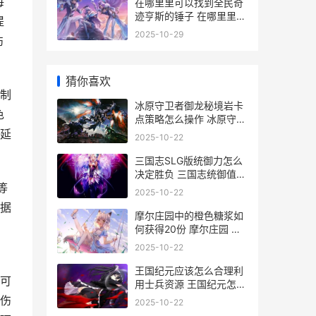
每
在哪里里可以找到全民奇
迹亨斯的锤子 在哪里里可
提
以找顺丰车
2025-10-29
伤
猜你喜欢
制
冰原守卫者御龙秘境岩卡
色
点策略怎么操作 冰原守卫
者龙的驯化值
延
2025-10-22
三国志SLG版统御力怎么
决定胜负 三国志统御值怎
等
么提升
2025-10-22
据
摩尔庄园中的橙色糖浆如
何获得20份 摩尔庄园 橙
色
2025-10-22
王国纪元应该怎么合理利
可
用士兵资源 王国纪元怎么
存粮食
伤
2025-10-22