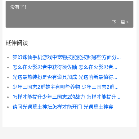
没有了！
下一篇 »
延伸阅读
梦幻诛仙手机游戏中宠物技能能按照哪些方面分类 2021梦幻诛仙手游官网
怎么在火影忍者中获得须佐鼬 怎么在火影忍者获得s级忍者
光遇最热装扮是否有道具加成 光遇萌新最值得换的装扮
少年三国志2群雄主有哪些养物 少年三国志2群雄赤金阵容推荐
怎样才能提升少年三国志2的战力 怎样才能提升少管所工作
请问光遇墓土神坛怎样才能开门 光遇墓土神龛