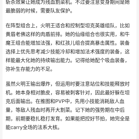
斩杀效果让她成为残血割菜机。不过要注意变身期间是她
最脆弱的时候，需要队友保护。
在阵型组合上，火明王适合和控制型坦克英雄组队，比如
黄眉老佛这样的肉盾前排。她的仙缘组合也很实用，和牛
魔王组合能增加法强，和红孩儿组合提高暴击属性。装备
选择上优先思考减少技能冷却和增加法术强度的装备，这
样能最大化她的持续输出能力。记得给她配个吸血装备，
弥补生存能力的不足。
虽然火明王输出爆炸，但运用时要注意站位和技能释放时
机。她本身相对脆皮，容易被刺客针对，因此最好躲在坦
克后面输出。在推图和PVP中，先用小技能消耗敌人血
量，等敌人残血时再开大割菜。记下她的强势期在中后
期，前期要稳扎稳打发育。如果能把控好节拍，她完全是
能carry全场的法系大核。