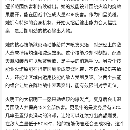
擅长范围伤害和持续输出。她的技能设计围绕火焰灼烧效
果展开，能在团战中造成大量AOE伤害。作为四星英雄，
她拥有特殊的变身机制，开始大招后输出能力会大幅提
高，是后期用劲的核心输出人物。
她的核心技能狱炎涌动能给前方喷发火焰，对途径上的敌
人造成持续灼烧和减速效果。这个技能冷却时刻短，配合
天赋和装备可以频繁释放，是主要的消耗手段。另壹个技
能业火燎原能在指定区域形成焚烧地带，不仅持续伤害敌
人，还能让区域内运用技能的敌人受到反噬。这两个技能
的组合让她在阵地战中表现突出，能有效限制对手走位。
火明王的大招明王一怒是她绝顶的爆发点，变身后会击退
周围敌人并提高15%全部伤害。更最牛的是变身后有50%
几率重置狱炎涌动的冷却，让她可以连续打出高额爆发。
在敌人血量低于50%时，她的技能伤害还会变成3倍，这个