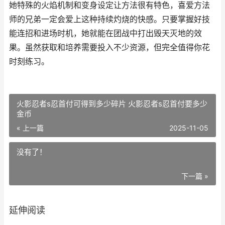
她特殊的火焰机制和变身设定让方法很有特色，喜爱方法
师的兄弟一定会爱上这种持续灼烧的快感。只要掌握好技
能连招和进场时机，她就能在团战中打出毁天灭地的效
果。虽然获取和培养需要投入不少资源，但完全值得你花
时刻练习。
火影忍者s忍首付可得到多少碎片 火影忍者s忍首付要多少
金币
« 上一篇
2025-11-05
没有了！
下一篇 »
延伸阅读