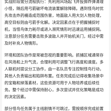
实战阶段需分流程执行：先利用风场起飞并投掷炸弹清理
小怪，随后用弓箭破坏电流装置解除障碍。遇到怪鸟时优
先攻击炸药桶造成范围伤害，地面敌人用大剑人物处理，
高空目标则由弓箭手化解。决定因素点在于把握捕捉时
机，当怪鸟体力耗尽或进入濒死情形时迅速运用捕捉网。
注意部分任务需要击败多波敌人并开始机关门，经过中需
及时补充人物情形。
环境和团队协作是常被忽视的重要影响。抓捕区域通常存
在风场和上升气流，合理利用可调整飞行高度和速度。多
人联机时提议分工协作，由一名队员专注控制怪鸟行动，
其他人负责输出和陷阱布置。任务完成后记得收集场景中
的宝箱和掉落素材，这些资源可用于人物培养或后续任
务。整个经过中需保持耐心，多次尝试并优化策略是成功
的决定因素。
部分怪鸟任务属于主线剧情不可跳过，需按顺序完成前置