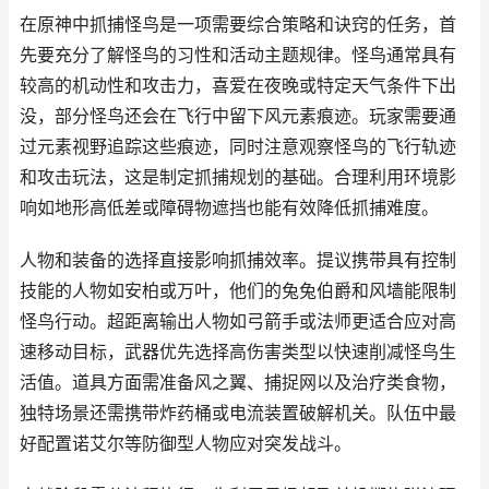
在原神中抓捕怪鸟是一项需要综合策略和诀窍的任务，首
先要充分了解怪鸟的习性和活动主题规律。怪鸟通常具有
较高的机动性和攻击力，喜爱在夜晚或特定天气条件下出
没，部分怪鸟还会在飞行中留下风元素痕迹。玩家需要通
过元素视野追踪这些痕迹，同时注意观察怪鸟的飞行轨迹
和攻击玩法，这是制定抓捕规划的基础。合理利用环境影
响如地形高低差或障碍物遮挡也能有效降低抓捕难度。
人物和装备的选择直接影响抓捕效率。提议携带具有控制
技能的人物如安柏或万叶，他们的兔兔伯爵和风墙能限制
怪鸟行动。超距离输出人物如弓箭手或法师更适合应对高
速移动目标，武器优先选择高伤害类型以快速削减怪鸟生
活值。道具方面需准备风之翼、捕捉网以及治疗类食物，
独特场景还需携带炸药桶或电流装置破解机关。队伍中最
好配置诺艾尔等防御型人物应对突发战斗。