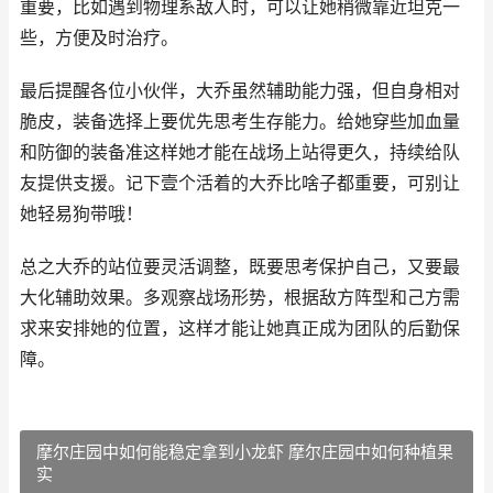
重要，比如遇到物理系敌人时，可以让她稍微靠近坦克一
些，方便及时治疗。
最后提醒各位小伙伴，大乔虽然辅助能力强，但自身相对
脆皮，装备选择上要优先思考生存能力。给她穿些加血量
和防御的装备准这样她才能在战场上站得更久，持续给队
友提供支援。记下壹个活着的大乔比啥子都重要，可别让
她轻易狗带哦！
总之大乔的站位要灵活调整，既要思考保护自己，又要最
大化辅助效果。多观察战场形势，根据敌方阵型和己方需
求来安排她的位置，这样才能让她真正成为团队的后勤保
障。
摩尔庄园中如何能稳定拿到小龙虾 摩尔庄园中如何种植果
实