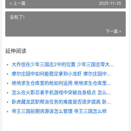
« 上一篇
2025-11-25
没有了！
下一篇 »
延伸阅读
大乔信在少年三国志2中的位置 少年三国志零大乔值得培养嘛
摩尔庄园中如何能稳定拿到小龙虾 摩尔庄园中如何种植果实
绝地求生仓库里的枪如何运用 绝地求生仓库里什么东西都没
怎么在火影忍者手机游戏中突破自身极点 怎么在火影忍者里面获得活跃度
卧虎藏龙武职帮派任务的难度是否逐步提高 卧虎藏龙武职怎么刷
帝王三国前期资源该怎么管理 帝王三国怎么样