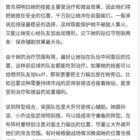
首先得明白她的技能主要是治疗和增益效果，因此咱们得
把她放在安全的位置，千万别让她冲在前面挨打。一般来
说后排是最稳妥的选择，这样既能保护她不被敌人集火，
又能让她安心给队友加血加情形。记下她的站位守则就两
条：保命辅助效果最大化。
由于她的治疗范围有限，最好让她站在队伍中间靠后的位
置，这样前后排的队友都能吃到治疗。如果她的技能可以
给相邻队友加buff，那就更要把主力输出放在她旁边。比
如吕蒙这种需要持续作战的武将就很适合挨着她站，能享
受到治疗和增益的双重福利。
说到阵型组合，吴国队伍里大乔可是核心辅助。她跟孙
坚、小乔这些武将特别搭，可以组成攻守兼备的阵型。在
布阵时要特别注意对面主力输出的位置，尽量让大乔避开
他们的攻击范围。有时候根据战场情况微调她的位置也很