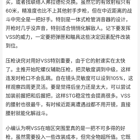
买，或者找联络人弗拉德伦兑换。虽然它的有效射程只有
60米，精准度也比不上其他射手步枪，但在中近距离的战
斗中完全是一把好手。特别是一体式枪管消音器的设计，
开枪时几乎没声音，特别适合悄悄化解敌人。记下要发挥
VSS的威力，一定要把弹匣和瞄具这些决定因素配件改装
到位。
压枪诀窍对用好VSS特别重要，由于它的射速实在太快
了。主推开始陀螺仪辅助压枪，把灵敏度调到中级，这样
连发时枪口不会乱跳。自在镜头灵敏度可以设到105%，这
样观察四周更灵活。要是觉得后坐力还是太大，可以尝试
加装前握把和后握把，这样STG稳定性会提高很多。VSS
的腰射也很最牛，有时候近距离遭遇战都不用开镜，直接
腰射就能化解战斗。
小编认为啊VSS在暗区突围里真的是一把不可多得的好
枪，虽然需要投入一些改装成本，但完全物超所值。它既