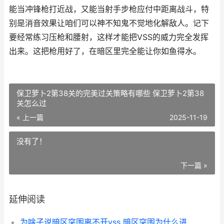
能当冲锋枪打近战，又能当射手步枪应付中距离战斗，特
别是消音效果让咱们可以神不知鬼不觉地化解敌人。记下
要经常练习压枪和腰射，这样才能把VSS的威力完全发挥
出来。这把枪用好了，在暗区里完全能让你如鱼得水。
保卫萝卜2第38关的完美过关策略有哪些 保卫萝卜2第38
关怎么过
« 上一篇
2025-11-19
没有了！
下一篇 »
延伸阅读
为啥子说暗区突围离不开vss 暗区突围为什么进不去?