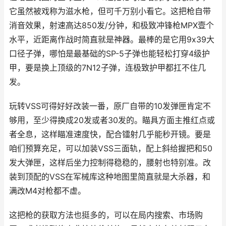
它虽然被戏称为滋水枪，但可千万别小看它。这把枪自带
消音效果，射速高达850发/分钟，和极致冲锋枪MPX壹个
水平，近距离作战时简直就是神器。最棒的是它用9x39大
口径子弹，哪怕是最基础的SP-5子弹也能轻松打穿4级护
甲，要是换上顶级的7N12子弹，连极致护甲都扛不住几
发。
玩转VSS可得好好改装一番，原厂自带的10发弹匣肯定不
够用，至少得换成20发或者30发的。瞄具方面主推红点或
者全息，这样瞄准速度快，配合镭射几乎能秒开镜。要是
咱们预算充足，可以加装VSS三面轨，配上斜给握把和50
发大弹匣，这样后坐力控制得稳稳的，腰射也特别准。改
装到顶配的VSS在军械库这种地图里简直就是大杀器，和
满改M4对枪都不虚。
这把枪的获取方法也挺多的，可以在局内搜索、市场购