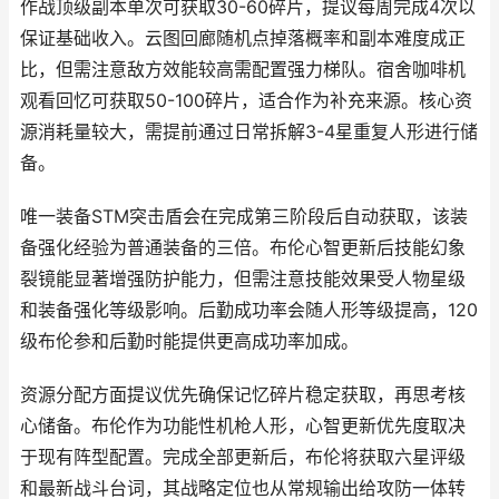
作战顶级副本单次可获取30-60碎片，提议每周完成4次以
保证基础收入。云图回廊随机点掉落概率和副本难度成正
比，但需注意敌方效能较高需配置强力梯队。宿舍咖啡机
观看回忆可获取50-100碎片，适合作为补充来源。核心资
源消耗量较大，需提前通过日常拆解3-4星重复人形进行储
备。
唯一装备STM突击盾会在完成第三阶段后自动获取，该装
备强化经验为普通装备的三倍。布伦心智更新后技能幻象
裂镜能显著增强防护能力，但需注意技能效果受人物星级
和装备强化等级影响。后勤成功率会随人形等级提高，120
级布伦参和后勤时能提供更高成功率加成。
资源分配方面提议优先确保记忆碎片稳定获取，再思考核
心储备。布伦作为功能性机枪人形，心智更新优先度取决
于现有阵型配置。完成全部更新后，布伦将获取六星评级
和最新战斗台词，其战略定位也从常规输出给攻防一体转