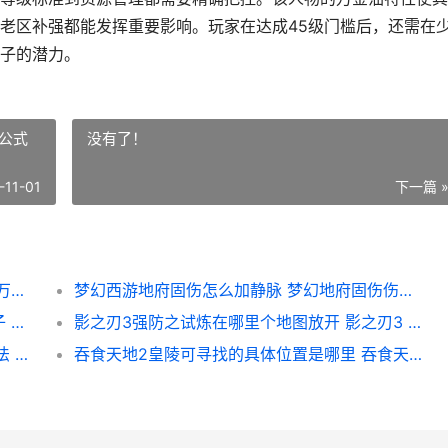
老区补强都能发挥重要影响。玩家在达成45级门槛后，还需在
子的潜力。
公式
没有了！
-11-01
下一篇 
大掌门出张万城需要达到哪个等级 大掌门张万城选剑还是掌
梦幻西游地府固伤怎么加静脉 梦幻地府固伤伤害公式
天天酷跑卡牌大师少女帽子能向人物带来啥子 天天酷跑杀卡牌游戏玩法说明
影之刃3强防之试炼在哪里个地图放开 影之刃3 强攻
梦幻西游手机游戏中69与尚带有哪些修炼功法 梦幻西游手机游戏可以赚钱吗
吞食天地2皇陵可寻找的具体位置是哪里 吞食天地2皇陵宝箱