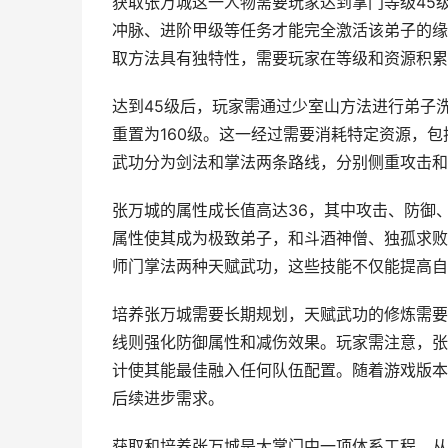
获取张万城这一人物需要玩家达到掌门等级45
冲脉、进阶甲级等任务才能完全激活该弟子的缘
取方法具有独特性，需要玩家在等级和资源积累
达到45级后，玩家需通过少室山方法进行弟子
重置为160级。这一经过需要消耗特定资源，
武功分为剑法和掌法两条路线，分别侧重攻击和
张万城的属性成长值高达36，其中攻击、防御、血
属性使其成为极致弟子，和斗酒神僧、独孤求败
师门掌法两种天赋武功，这些技能不仅能提高自
培养张万城需要长期规划，天赋武功的修炼需要
线则强化防御属性和减伤效果。玩家需注意，张
计使其能最佳融入任何队伍配置。随着游戏版本
后续进步需求。
获取和培养张万城是大掌门中一项体系工程，从