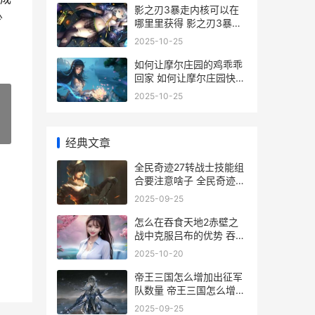
影之刃3暴走内核可以在
少
哪里里获得 影之刃3暴击
率怎么堆
2025-10-25
如何让摩尔庄园的鸡乖乖
回家 如何让摩尔庄园快速
赚钱
2025-10-25
»
经典文章
全民奇迹27转战士技能组
合要注意啥子 全民奇迹每
一转有多少属性点
2025-09-25
怎么在吞食天地2赤壁之
战中克服吕布的优势 吞食
天地流程攻略
2025-10-20
帝王三国怎么增加出征军
队数量 帝王三国怎么增加
兵力
2025-09-25