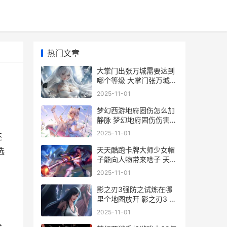
热门文章
大掌门出张万城需要达到
哪个等级 大掌门张万城选
剑还是掌
2025-11-01
梦幻西游地府固伤怎么加
静脉 梦幻地府固伤伤害公
式
2025-11-01
还
天天酷跑卡牌大师少女帽
选
子能向人物带来啥子 天天
酷跑杀卡牌游戏玩法说明
2025-11-01
影之刃3强防之试炼在哪
里个地图放开 影之刃3 强
攻
2025-11-01