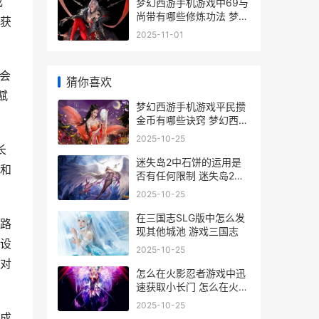
成
梦幻西游手机游戏中69与
尚带有哪些修炼功法 梦幻
获
西游手机游戏可以赚钱吗
2025-11-01
会
猜你喜欢
赋
梦幻西游手机游戏平民攒
金币有哪些诀窍 梦幻西游
手机游染色好看吗
2025-10-25
长
迷失岛2中石饼的运用是
和
否有任何限制 迷失岛2石
饼怎么用
2025-10-25
在三国志SLG版中怎么发
路
现其他城池 游戏三国志
设
2025-10-25
对
怎么在火影忍者游戏中迅
速获取小长门 怎么在火影
忍者里面获得活跃度
2025-10-25
成