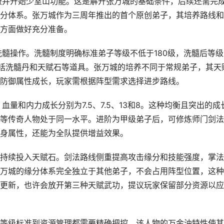
级并开始少室山功能。这是解开张万城的基础条件，后续还需完
分体系。张万城作为三周年推出的首个原创弟子，其培养路线和
方面做好充分准备。
洗髓操作。洗髓制度明确标准弟子等级不低于180级，洗髓后等级
包括洗髓丹和天赋石等道具。张万城的培养不同于常规弟子，其天
防御属性成长，玩家需根据阵型需求选择进步路线。
量和内力成长分别为7.5、7.5、13和8。这种均衡且突出的成
等传奇人物处于同一水平。进阶为甲级弟子后，可修炼师门剑法
身属性，还能为全队提供增益效果。
持续投入天赋石。剑法路线侧重提高攻击缘分和技能强度，掌法
万城的缘分体系完全独立于其他弟子，不会占用阵型位置，这种
更新，也许会放开第三种天赋武功，提议玩家保留部分资源以应
等级标准到资源管理都需要精确把控。该人物的万金油特性使其