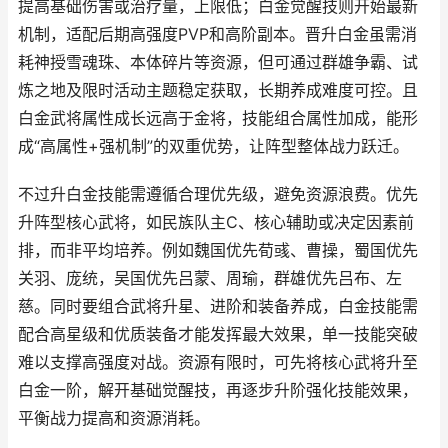
提高基础伤害或治疗量，上限低；白金觉醒技则开始最新
机制，适配后期高强度PVP和高阶副本。晋升白金虽需消
耗神授雪魂珠、本体碎片等资源，但可通过群雄争霸、试
炼之地及限时活动主题稳定获取，长期养成难度可控。且
白金武将属性成长远高于金将，技能组合属性加成，能形
成“高属性+强机制”的双重优势，让阵型整体战力跃迁。
不过升白金技能需遵循合理优先级，避免资源浪费。优先
升阵型核心武将，如民族队主C、核心辅助或决定因素前
排，而非平均培养。例如魏国优先荀彧、曹操，蜀国优先
关羽、庞统，吴国优先吕蒙、周瑜，群雄优先吕布、左
慈。同时要组合武将升星、进阶和装备养成，白金技能需
配合高星级和优质装备才能发挥最大效果，单一技能突破
难以支撑高强度对战。资源有限时，可先将核心武将升至
白金一阶，解开基础觉醒技，再逐步升阶强化技能效果，
平衡战力提高和资源消耗。