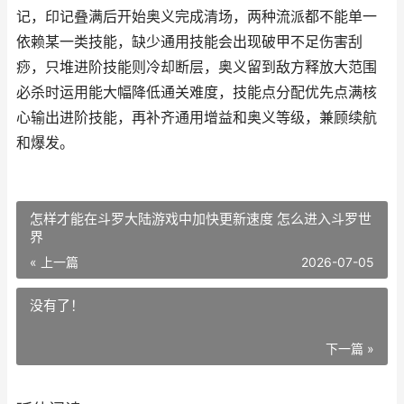
记，印记叠满后开始奥义完成清场，两种流派都不能单一
依赖某一类技能，缺少通用技能会出现破甲不足伤害刮
痧，只堆进阶技能则冷却断层，奥义留到敌方释放大范围
必杀时运用能大幅降低通关难度，技能点分配优先点满核
心输出进阶技能，再补齐通用增益和奥义等级，兼顾续航
和爆发。
怎样才能在斗罗大陆游戏中加快更新速度 怎么进入斗罗世
界
« 上一篇
2026-07-05
没有了！
下一篇 »