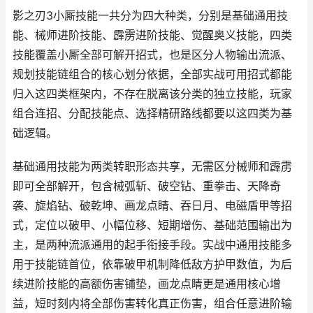
影之刃3小厮技能一共分为四大种类，分别是基础通用技
能、械师进阶技能、霹雳进阶技能、觉醒奥义技能，四类
技能覆盖小厮全部可解开招式，也是区分人物输出流派、
规划技能链组合的核心划分依据，全部实战可用招式都能
归入这四类框架内，不存在脱离该分类的独立技能，玩家
组合连招、分配技能点、选择精研路线都要以这四类为基
础逻辑。
基础通用技能为两类转职形态共享，无需区分械师和霹雳
即可全部解开，包含械弧斩、破空钻、重拳击、天降奇
袭、旋焰钻、破乾坤、画龙点睛、吞日月、电磁盾甲等招
式，定位以破甲、小幅位移、短期增伤、基础范围输出为
主，是两种流派通用的起手衔接手段。实战中通用技能多
用于技能链首位，依靠破甲机制降低敌方护甲数值，为后
续进阶技能的高额伤害铺垫，画龙点睛更是通用核心增
益，短时刻内将全部伤害转化真正伤害，组合任意进阶输