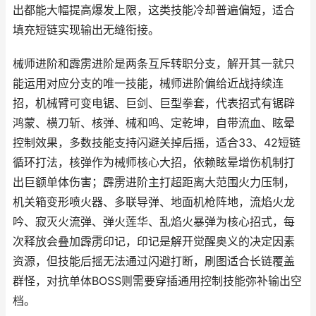
出都能大幅提高爆发上限，这类技能冷却普遍偏短，适合
填充短链实现输出无缝衔接。
械师进阶和霹雳进阶是两条互斥转职分支，解开其一就只
能运用对应分支的唯一技能，械师进阶偏给近战持续连
招，机械臂可变电锯、巨剑、巨型拳套，代表招式有锯辟
鸿蒙、横刀斩、核弹、械和鸣、定乾坤，自带流血、眩晕
控制效果，多数技能支持闪避关掉后摇，适合33、42短链
循环打法，核弹作为械师核心大招，依赖眩晕增伤机制打
出巨额单体伤害；霹雳进阶主打超距离大范围火力压制，
机关箱变形喷火器、多联导弹、地面机枪阵地，流焰火龙
吟、寂灭火流弹、弹火莲华、乱焰火暴弹为核心招式，每
次释放会叠加霹雳印记，印记是解开觉醒奥义的决定因素
资源，但技能后摇无法通过闪避打断，刷图适合长链覆盖
群怪，对抗单体BOSS则需要穿插通用控制技能弥补输出空
档。