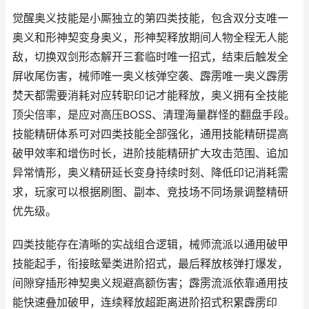
觉醒奥义技能是小厮独立的第四类技能，包含双分支唯一
奥义和形神契变身奥义，形神契释放期间人物全程无人能
敌，切换双剑形态解开三套临时唯一招式，结束后触发全
屏收尾伤害，械师唯一奥义核弹空袭、霹雳唯一奥义霹雳
焚天都需要消耗对应转职印记才能释放，奥义拥有全技能
顶尖倍率，是应对高压BOSS、清理海量群怪的翻盘手段。
技能精研体系可对四类技能全部强化，通用技能精研提高
破甲效率和增伤时长，进阶技能精研扩大攻击范围、追加
异常情形，奥义精研延长变身持续时刻、降低印记消耗需
求，玩家可以根据刷图、副本、竞技场不同场景调整精研
优先级。
四类技能存在清晰的实战组合逻辑，械师流派以通用破甲
技能起手，衔接眩晕类进阶招式，最后释放核弹打爆发，
间隙穿插形神契奥义规避高额伤害；霹雳流派依靠通用技
能快速叠加破甲，连续释放超距离进阶招式积累霹雳印