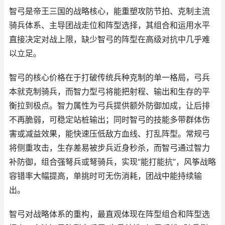
智弓是帝王三国的战略核心，能重塑攻防节拍、克制主流
骑兵体系、主导团战走位和阵型选择，其组合和运用水平
直接决定对战上限，缺少智弓的阵型在高级对抗中几乎难
以立足。
智弓的核心价格在于打破传统兵种克制的单一格局，弓兵
本就克制骑兵，而智力型弓将能把射程、输出和生存的平
衡拉到极点。智力属性为弓兵提供额外防御加成，让后排
不再脆弱，可稳定站桩输出；同时智弓的技能多带群体伤
害或减益效果，能快速压低敌方血线、打乱阵型。常规弓
将侧重攻击，生存差易被步兵近身秒杀，而智弓通过智力
补防御，组合强弩兵或弩骑兵，实现“能打能抗”，风筝战略
容错率大幅提高，单挑时可无伤消耗，团战中能持续输
出。
智弓对战略体系的重构，最直观体现在阵型组合和阵型选