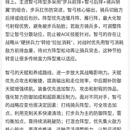
择上。主流智弓阵型多采用“步兵前排+智弓后排+骑兵侧
翼”的组合，步兵扛伤防突进，智弓核心输出，骑兵切敌方
后排或绕后包抄。阵型优先选偃月阵、雁行阵，最大化智
弓射程优势，避免被步兵贴脸；若敌方骑兵多，可调整阵
型让智弓分散站位，防止被AOE技能针对。智弓的存在让
战略从“硬拼兵力”转给“拉扯消耗”，对战时优先用智弓消耗
敌方前排血量，待对方阵型松动再让骑兵突击，这种节拍
转变让很多传统蛮力阵型难以适应。
智弓的天赋和养成路线，进一步放大其战略影响力。天赋
优先点攻击和敏捷，提高输出和走位效率，中后期补防御
天赋增强续航。装备优先选加智力、攻击和射程的饰品，
强化智力防御加成和超距离压制力。面对不同对手，智弓
的战略应变也很决定因素：打纯骑兵阵型，可全攻击加
点，利用克制关系快速清场；打步兵为主的防御阵型，需
均衡加点，靠持续消耗破防；打混合阵型，优先集火敌方
核心输出，再逐步推进。这种灵活调整能力，让智弓适配