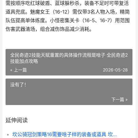
需按顺序吃红球破盾、蓝球躲秒杀，装备不足时可带复活
道具兜底。魅魔女王（16-12）需仅带3名人物入场，精简
队伍提高单体练度。小怪密集关卡（16-5、16-7）用范围
伤害武器清场，组合减伤饰品减少消耗。
全民奇迹2技能天赋重置的具体操作流程是啥子 全民奇迹2
技能加点攻略
« 上一篇
2026-05-28
没有了！
下一篇 »
延伸阅读
坎公骑冠剑策略16需要啥子样的装备或道具 坎公骑冠剑-1