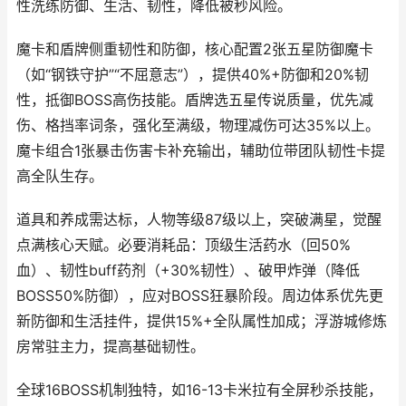
性洗练防御、生活、韧性，降低被秒风险。
魔卡和盾牌侧重韧性和防御，核心配置2张五星防御魔卡
（如“钢铁守护”“不屈意志”），提供40%+防御和20%韧
性，抵御BOSS高伤技能。盾牌选五星传说质量，优先减
伤、格挡率词条，强化至满级，物理减伤可达35%以上。
魔卡组合1张暴击伤害卡补充输出，辅助位带团队韧性卡提
高全队生存。
道具和养成需达标，人物等级87级以上，突破满星，觉醒
点满核心天赋。必要消耗品：顶级生活药水（回50%
血）、韧性buff药剂（+30%韧性）、破甲炸弹（降低
BOSS50%防御），应对BOSS狂暴阶段。周边体系优先更
新防御和生活挂件，提供15%+全队属性加成；浮游城修炼
房常驻主力，提高基础韧性。
全球16BOSS机制独特，如16-13卡米拉有全屏秒杀技能，