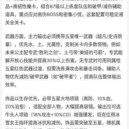
品+高韧性魔卡，组合87级以上练度队伍和破甲/减伤辅助
道具，重点应对高伤BOSS和密集小怪，这套配置可稳定通
关全关卡。
武器方面，主力输出必须携带五星唯一武器（超凡/史诗质
量），优先水、土、光属性，克制关卡内多数怪物。例如
未来公主配专武“胜利之剑”、土弓带“美娅的弓箭”，专武能
解开核心技能并提高30%以上伤害。无专武时可用同属性
五星红色武器过渡，但需洗练满攻击和暴击词条。辅助人
物优先减防/破甲武器（如“破甲者”），提高队伍整体输出
效率。
饰品以生存优先，必带五星大地项链（高防、10%血、
20%治愈），适配全部人物，大幅提高容错。输出位可选
牛头人项链（18%攻击+10%CD）增强爆发；坦克位用冰
雪女王指环提高冰抗和减伤。饰品需突破至五星，随机属