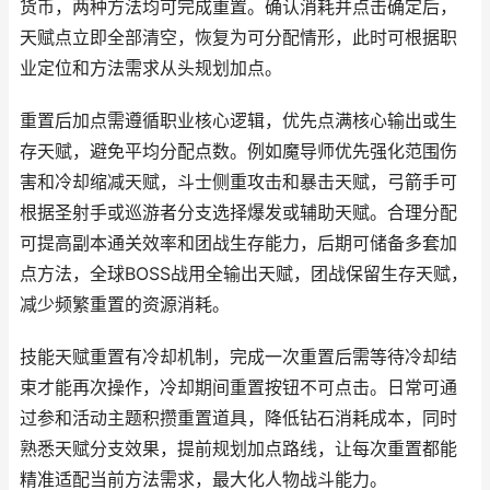
货币，两种方法均可完成重置。确认消耗并点击确定后，
天赋点立即全部清空，恢复为可分配情形，此时可根据职
业定位和方法需求从头规划加点。
重置后加点需遵循职业核心逻辑，优先点满核心输出或生
存天赋，避免平均分配点数。例如魔导师优先强化范围伤
害和冷却缩减天赋，斗士侧重攻击和暴击天赋，弓箭手可
根据圣射手或巡游者分支选择爆发或辅助天赋。合理分配
可提高副本通关效率和团战生存能力，后期可储备多套加
点方法，全球BOSS战用全输出天赋，团战保留生存天赋，
减少频繁重置的资源消耗。
技能天赋重置有冷却机制，完成一次重置后需等待冷却结
束才能再次操作，冷却期间重置按钮不可点击。日常可通
过参和活动主题积攒重置道具，降低钻石消耗成本，同时
熟悉天赋分支效果，提前规划加点路线，让每次重置都能
精准适配当前方法需求，最大化人物战斗能力。