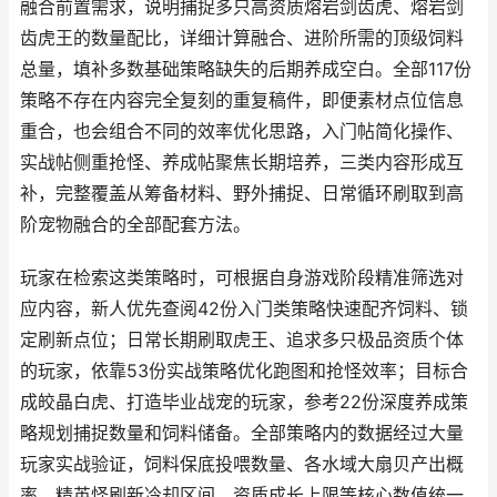
融合前置需求，说明捕捉多只高资质熔岩剑齿虎、熔岩剑
齿虎王的数量配比，详细计算融合、进阶所需的顶级饲料
总量，填补多数基础策略缺失的后期养成空白。全部117份
策略不存在内容完全复刻的重复稿件，即便素材点位信息
重合，也会组合不同的效率优化思路，入门帖简化操作、
实战帖侧重抢怪、养成帖聚焦长期培养，三类内容形成互
补，完整覆盖从筹备材料、野外捕捉、日常循环刷取到高
阶宠物融合的全部配套方法。
玩家在检索这类策略时，可根据自身游戏阶段精准筛选对
应内容，新人优先查阅42份入门类策略快速配齐饲料、锁
定刷新点位；日常长期刷取虎王、追求多只极品资质个体
的玩家，依靠53份实战策略优化跑图和抢怪效率；目标合
成皎晶白虎、打造毕业战宠的玩家，参考22份深度养成策
略规划捕捉数量和饲料储备。全部策略内的数据经过大量
玩家实战验证，饲料保底投喂数量、各水域大扇贝产出概
率、精英怪刷新冷却区间、资质成长上限等核心数值统一