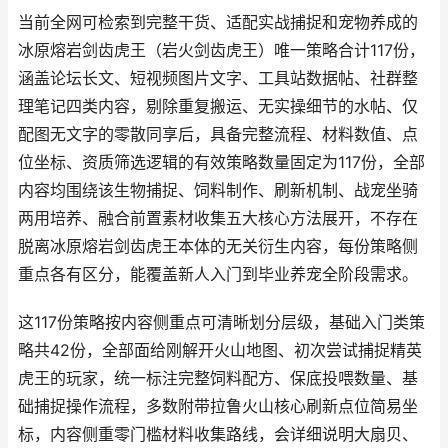
当前全网可检索到完整干货、适配实战捕捉和宠物养成的
冰原熔岩剑齿虎王（岩火剑齿虎王）唯一策略合计117份，
涵盖论坛长文、短视频图片文字、工具站数据帖、社群整
理笔记四类内容，剔除重复搬运、无实操细节的水帖、仅
配图无文字的零散同享后，具备完整流程、材料数值、点
位坐标、资质筛选逻辑的有效策略数量固定为117份，全部
内容均围绕该生物捕捉、饲料制作、刷新机制、战宠坐骑
两用培养、融合前置素材收集五大核心方法展开，不存在
脱离冰原熔岩剑齿虎王本体的无关衍生内容，每份策略侧
重点各有区分，能覆盖新人入门到毕业养宠全阶段需求。
这117份策略按内容侧重点可清晰划分层级，基础入门类策
略共42份，全部面给刚解开火山地图、初次尝试捕捉精英
虎王的玩家，统一标注完整饲料配方、保底投喂数量、基
础捕捉操作流程，多数附带拉鲁火山核心刷新点位简易坐
标，内容侧重零门槛材料收集路线，会详细说明大扇贝、