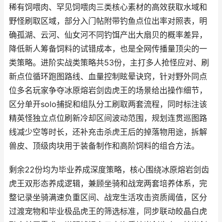
稀有饲喂肉、罕见饲喂肉三类核心素材的高效获取水域和
野怪刷取区域，部分入门帖附带钓鱼点位出率对照表，明
确孤湖、云河、仙女河不同钓饵产出大扇贝的概率差异，
降低新人筹备饲料的试错成本，也是全网传播量顶尖的一
类策略。进阶实战类策略共53份，主打多人抢怪应对、刷
新点位循环跑图路线、血量控制眩晕诀窍，针对野外同点
位多名玩家争夺冰原熔岩剑齿虎王的场景给出操作细节，
区分单开solo捕捉和组队分工刷取两套流程，同时标注该
精英怪独立点位刷新冷却区间波动范围，规划连贯巡图路
线减少空等时长，还补充击杀虎王后的掉落物用途，拆解
兽皮、顶级肉块用于装备制作和高阶饲料的组合方法。
剩余22份均为毕业养成深度策略，核心围绕冰原熔岩剑齿
虎王双形态养成逻辑，兼顾坐骑和战宠两套培养体系，完
整记录坐骑满速负重区间、战宠生活攻击资质阈值，区分
过渡宠物和毕业极品虎王的筛选标准，同步联动皎晶白虎