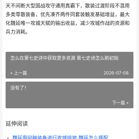
天不间断大型国战攻守通用真霸下，散装过渡阶段不混用
多类零散装备，优先凑齐两件同套装触发基础增益，最大
化魏延唯一攻城天赋的输出收益，减少攻城作战的资源和
兵力消耗。
怎么在第七史诗中获取更多资源 第七史诗怎么刷初始
« 上一篇
2026-07-08
没有了！
下一篇 »
延伸阅读
魏延用何种装备进行攻城掠地 魏延怎么搭配