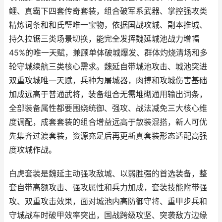
鲤、真霸下四套传奇套装，组合破军系武器、掌控强攻类
精炼词条和和氏璧唯一宝物，依据国战攻城、副本推城、
持久拉锯三类场景切换，能完全发挥魏延城池战力增幅
45%的唯一天赋，兼顾单体破城爆发、群体灼烧清场和多
轮守城续航三类核心需求。魏延自带城池攻击、城池突进
双重攻城唯一天赋，兵种为屠城器，肉搏和攻城伤害基础
加成远高于普通武将，装备组合无需堆砌通用输出词条，
全部装备属性都要围绕统御、强攻、战法减免三大核心维
度调配，成套套装的组合增益远高于散装混搭，新人可优
先集齐过渡套装，资源充足后再更新真套装形态适配高强
度攻城作战。
白虎套装是魏延主动强攻敌城、以弱胜强的首选装备，整
套自带高额攻击、强攻属性和兵力加成，套装技能附带强
攻、双重攻击效果，面对城池内高防御守将、重甲步兵和
守城战车时破甲效率突出，国战跨级攻坚、突袭敌方边缘