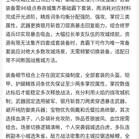
装备需96级点券商城集齐基础霸下套装，再消耗对应材料
完成开光进阶，精炼词条均衡分配强防、强攻、掌控三类
属性，武器更换银月斩首刀提高暴击回复能力，组合修罗
道兵印实现暴击吸血，大幅拉长单支队伍的攻城续航，资
源有限无法集齐四套成套装备时，真霸下可作为唯一常备
套装应对绝大多数攻城场景，无需频繁切换装备，适配日
常不间断国战推城方法。
装备细节组合上存在固定实操制度，全部套装的头盔、铠
甲、护腿精炼词条优先保证至少两条掌控属性，掌控数值
达标后才能稳定多次释放战法，充分利用火焰灼烧攻城机
制；武器固定选用破军、银月斩首刀两类穿透暴击武器，
避开纯防御类兵器；宝物优先佩戴和氏璧拉高统御，其次
选择血滴子、八卦袋补充攻防，饰品苍狼披风、血饮按需
组合。场景切换逻辑清晰，个人突袭弱城选白虎，多队连
刷副本小城选朱雀，敌方战法密集的主城拉锯选鲮鲤，全