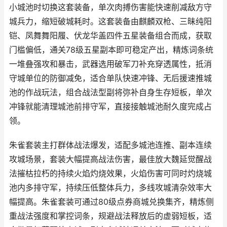
小城池时切换这套装备，单次肉搏伤害能快速削减敌方守
城兵力，缩短破城耗时。这套装备由麒麟双枪、三昧纯阳
铠、凤舞舞阳履、伏龙华盖四件五星装备组合而成，获取
门槛偏低，通关78级五星副本即可稳定产出，精炼词条统
一堆叠强攻和暴击，武器选用破军刀补充穿透属性，抵消
守城单位的防御减免，适合单队快速冲锋、无后援速推城
池的作战玩法，组合战法型副将弥补自身生存短板，单次
冲锋就能清理城池前排守军，直接接触城池耐久度完成占
领。
朱雀套装主打群体战法爆发，适配多城池连推、副本连续
攻城场景，套装大幅提高战法伤害，最佳放大魏延觉醒战
法摧枯拉朽的持续火焰灼烧效果，火焰伤害可同时灼烧城
池内多排守军，持续压低整体兵力，多线攻城清杂效率大
幅提高。朱雀套装可通过80级点券商城兑换集齐，精炼侧
重战法强度和掌控词条，规避战法释放后的虚弱短板，适