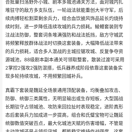
合批量扫荡野外小城、剧本多城池通关方法，面对城内扎
堆驻守的敌方多支队伍，一轮战法就能重创大半守军，后
续肉搏轻松割菜剩余兵力，组合血饮披风饰品延长灼烧持
续时刻，进一步降低连续攻城的兵力损耗。鲮鲤套装则专
注战法防御，整套词条堆满强防和战法抵挡，敌方守城武
将频繁释放群体战法时切换这套装备，大幅降低战法带来
的兵力损耗，适合多人混战的主城拉锯攻城、反复争夺资
源城池，88级剧本副本通关可领取整套，散装过渡可采用
2掌控2强攻2强防混搭，低兵器养成阶段依靠这套装备实
现多轮持续攻城，不用频繁回城补兵。
真霸下套装是魏延全场景通用顶配装备，均衡叠加攻击、
防御、统御三类属性，无明显输出或生存短板，大型国战
长期驻守占领城池、攻防来回拉扯时表现稳定，进阶真形
态后套装兵力加成进一步提高，组合和氏璧宝物可让魏延
统御数值突破百点，最大化城池天赋的伤害增幅，不管是
主动攻城还是占领后守城，都能稳定维持作战强度。这套