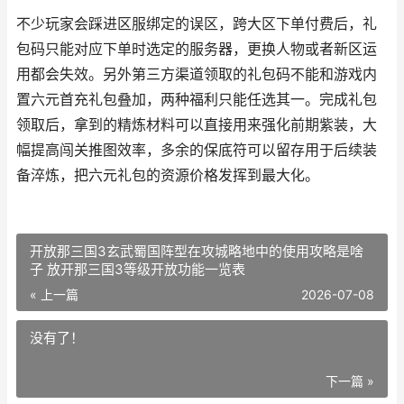
不少玩家会踩进区服绑定的误区，跨大区下单付费后，礼
包码只能对应下单时选定的服务器，更换人物或者新区运
用都会失效。另外第三方渠道领取的礼包码不能和游戏内
置六元首充礼包叠加，两种福利只能任选其一。完成礼包
领取后，拿到的精炼材料可以直接用来强化前期紫装，大
幅提高闯关推图效率，多余的保底符可以留存用于后续装
备淬炼，把六元礼包的资源价格发挥到最大化。
开放那三国3玄武蜀国阵型在攻城略地中的使用攻略是啥
子 放开那三国3等级开放功能一览表
« 上一篇
2026-07-08
没有了！
下一篇 »