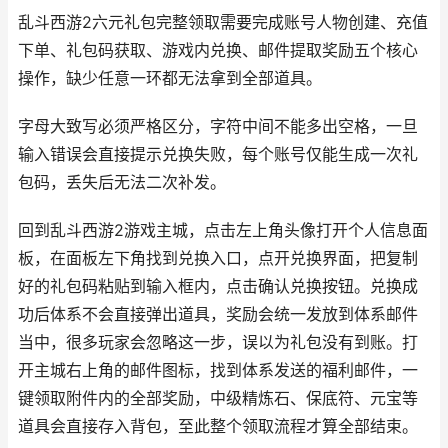
乱斗西游2六元礼包完整领取需要完成账号人物创建、充值
下单、礼包码获取、游戏内兑换、邮件提取奖励五个核心
操作，缺少任意一环都无法拿到全部道具。
字母大致写必须严格区分，字符中间不能多出空格，一旦
输入错误会直接提示兑换失败，每个账号仅能生成一次礼
包码，丢失后无法二次补发。
回到乱斗西游2游戏主城，点击左上角头像打开个人信息面
板，在面板左下角找到兑换入口，点开兑换界面，把复制
好的礼包码粘贴到输入框内，点击确认兑换按钮。兑换成
功后体系不会直接弹出道具，奖励会统一发放到体系邮件
当中，很多玩家会忽略这一步，误以为礼包没有到账。打
开主城右上角的邮件图标，找到体系发送的福利邮件，一
键领取附件内的全部奖励，中级精炼石、保底符、元宝等
道具会直接存入背包，至此整个领取流程才算全部结束。