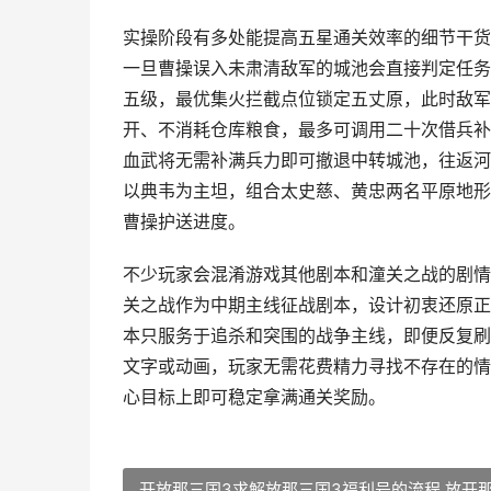
实操阶段有多处能提高五星通关效率的细节干货
一旦曹操误入未肃清敌军的城池会直接判定任务
五级，最优集火拦截点位锁定五丈原，此时敌军
开、不消耗仓库粮食，最多可调用二十次借兵补
血武将无需补满兵力即可撤退中转城池，往返河
以典韦为主坦，组合太史慈、黄忠两名平原地形
曹操护送进度。
不少玩家会混淆游戏其他剧本和潼关之战的剧情
关之战作为中期主线征战剧本，设计初衷还原正
本只服务于追杀和突围的战争主线，即便反复刷
文字或动画，玩家无需花费精力寻找不存在的情
心目标上即可稳定拿满通关奖励。
开放那三国3求解放那三国3福利号的流程 放开