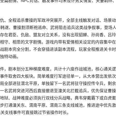
全篇剧情、NPC对话、触发事件均未设计男女情爱、夫妻羁绊
仇、全程追杀曹操的军政冲突展开，全部主线触发对话、场景动
间韩遂、曹操割须断袍逃命、武将阻击追兵这类战争叙事，登场
存在君臣、仇敌、盟友对立关系，没有出现貂蝉、孙尚香、吕玲
相守、相思的文字剧情。游戏内带有爱情相关设定的内容集中在
战剧本完全分割，不会穿插进该副本流程，玩家全程推进关卡时
独特动画。
件，剧本划分五种梯度难度，共计十六座作战城池，核心通关逻
事件取舍四大板块。简单难度行军途径单一，从大本营出发依次
局全部进驻渭北平原，单独留下一名武将驻守操控传令兵，剩余
一名武将突进河西后直接撤退至潼关北拦截追兵，优先保证曹操
地狱、战神难度必须执行双线分兵战略，典韦穿戴霸下或白虎套
步打通潼关东、渭南平原、渭南三条支线城池，推进途中优先激
无关支线事件可直接跳过节省操作时长。