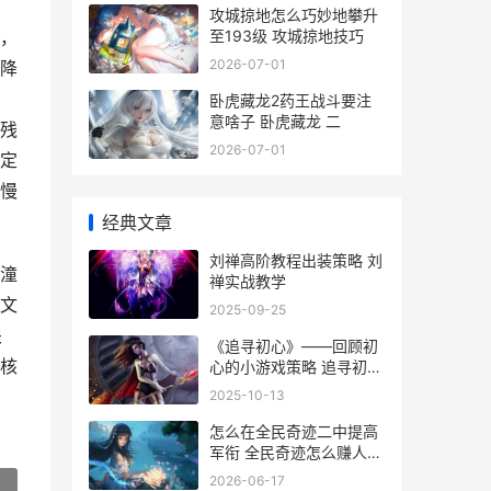
攻城掠地怎么巧妙地攀升
至193级 攻城掠地技巧
，
2026-07-01
降
卧虎藏龙2药王战斗要注
意啥子 卧虎藏龙 二
残
2026-07-01
定
慢
经典文章
刘禅高阶教程出装策略 刘
潼
禅实战教学
文
2025-09-25
关
《追寻初心》——回顾初
核
心的小游戏策略 追寻初心
演讲稿
2025-10-13
怎么在全民奇迹二中提高
军衔 全民奇迹怎么赚人民
币
2026-06-17