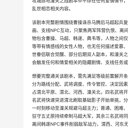
攻城掠地潼关之战剧本中不存在任何爱情情节，
乱世相恋相关内容。
该剧本完整剧情围绕曹操诛杀马腾后马超起兵复
画、支线NPC互动，只聚焦两军阵营仇恨、离
物包含曹操、马超、韩遂、典韦等，人物之间仅
等带有情感线的女性人物，也无任何描述爱慕、
世眷侣联合觉醒、部分后期双人副本，和潼关之
会触发任何和情爱相关的隐藏剧情、支线任务或
想要完整通关该剧本，需先满足等级前置解开条
分为路线分配、武将调度、传令管控、决定因素
占渭北平原、渭北、河西、潼关北，四名武将开
名武将快速突进渭北刷取基础影子开始单挑，分
一时刻移动至潼关规避马超主力；普通、困难、
驻守五丈原持续牵制马超大军，其余三名武将同
离间韩遂NPC事件削弱敌军战力，渭西、河东