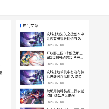
热门文章
攻城掠地潼关之战剧本中
是否有出现爱情情节 攻城
掠地潼关攻略
2026-07-08
开放那三国3求解放那三
国3福利号的流程 放开那
三国3国家选择
2026-07-08
妻
攻城掠地单机中有没有特
城
殊技能可以运用 攻城掠地
单机中文设置
2026-07-08
魏延用何种装备进行攻城
掠地 魏延怎么搭配
2026-07-08