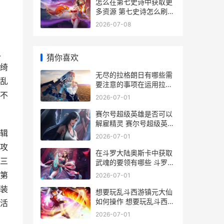
、
怎么在第七史诗中获取更
多资源 第七史诗怎么刷初
始
2026-07-08
人
猜你喜欢
绮
无尽的拉格朗日有哪些需
乱
要注意的事项在运用拉格
朗日运输船时 无尽的拉格
不
2026-07-01
朗日官方下载
赛尔号超级英雄是否可以
解雇精灵 赛尔号超级英雄
辑
旧版本下载
2026-07-01
攻
在斗罗大陆奥斯卡中获取
三
武魂的要领有哪些 斗罗大
陆奥斯卡配音
第
2026-07-01
装
想要玩乱斗西游镇元大仙
如何操作 想要玩乱斗西游
活
怎么办
2026-07-01