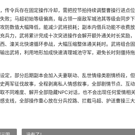
，传令兵存在固定操作冷却，需把控节拍持续调整曹操行进点位
失败；马超初始等级偏高，每占领一座敌军城池其等级会同步下
攻防数值大幅降低，能减少武将损耗；副本内借兵功能不收费放
充兵力，武将累计完成十次突进操作会解开额外通关时长奖励，
西、潼关北快速循环参战，大幅压缩整体通关耗时。武将组合固
输出武将，利用地形加成快速清理城池守军，避免长时刻僵持拖
设定，部分后期副本会加入夫妻联动、乱世情缘类剧情桥段，但
史两军征伐故事，全程剥离私人情感叙事，全部剧情节点、互动
取不同难度、解开全部隐藏NPC对话，也不会出现任何爱情相
感支线，全部操作重心放在分兵控路、拦截马超、护送曹操三大
那三国
没有了！