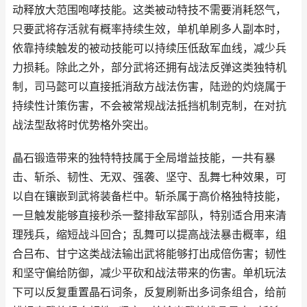
动释放大范围咆哮技能。这类被动特技不需要消耗怒气，
只要武将存活就有概率持续生效，单机单刷多人副本时，
依靠持续触发的被动技能可以持续压低敌军血线，减少兵
力损耗。除此之外，部分武将还拥有战法反弹这类独特机
制，司马懿可以直接抵消敌方战法伤害，陆逊的灼烧属于
持续性计策伤害，不会被常规战法抵挡机制克制，在对抗
战法型敌将时优势格外突出。
晶石锻造带来的独特特技属于全局增益技能，一共有暴
击、斩杀、韧性、无双、强袭、坚守、乱舞七种效果，可
以自在镶嵌到武将装备栏中。斩杀属于高价格独特技能，
一旦触发能够直接秒杀一整排敌军部队，特别适合用来清
理残兵，缩短战斗回合；乱舞可以提高战法暴击概率，组
合吕布、甘宁这类战法输出武将能够打出成倍伤害；韧性
和坚守偏给防御，减少平砍和战法带来的伤害。单机玩法
下可以反复重置晶石词条，反复刷新出多词条组合，给前