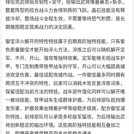
排坦克武将组合韧性+坚守，给输出武将堆叠暴击+斩杀，
整套阵型的综合战斗力会得到质的飞跃。晶石技能没有释
放冷却，整场战斗全程生效，不需要等待怒气积攒，是长
期推图稳定提高战力的决定因素。
御宝淬火解开的特性特技属于后期高阶独特技能，只有紫
色质量御宝才能开始淬火方法，淬炼之后可以随机解开定
军、不开、开山、强攻等独特效果。定军能够无视战车护
甲，专门克制携带铁甲战车的守军，开山可以大幅提高城
池攻坚伤害，最佳适配攻城作战。一件御宝最多同时拥有
两项互不冲突的特性，玩家可以消耗木炭反复淬炼词条，
保留适配当前方法的特技。战车部件强化同样可以解开唯
一被动技能，铁甲战车生成群体护盾，为后排部队抵挡爆
发伤害，护盾效果会随着护甲等级稳步提高，配合御宝减
伤特技，前排部队可以承受多轮敌军猛攻，为后排输出武
将创新稳定的输出环境。这些高阶独特技能相互叠加之
后，即便是高难度精英副本也能稳步通关。