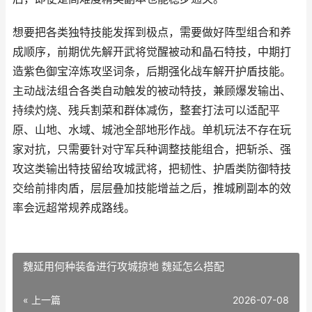
想要把各类独特技能发挥到极点，需要做好阵型组合和养
成顺序，前期优先解开武将觉醒被动和晶石特技，中期打
造紫色御宝淬炼攻坚词条，后期强化战车解开护盾技能。
主动战法组合各类自动触发的被动特技，兼顾爆发输出、
持续灼烧、残兵割菜和群体减伤，整套打法可以适配平
原、山地、水域、城池全部地形作战。单机玩法不存在玩
家对抗，只需要针对守军兵种调整技能组合，把斩杀、强
攻这类输出特技留给攻城武将，把韧性、护盾类防御特技
交给前排肉盾，层层叠加技能增益之后，推城刷副本的效
率会远超常规养成路线。
魏延用何种装备进行攻城掠地 魏延怎么搭配
« 上一篇
2026-07-08