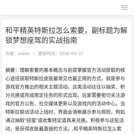
和平精英特斯拉怎么索要，副标题为解
锁梦想座驾的实战指南
作者：
admin
•
更新时间：2026-05-27
摘要：理解索要的基本概念与前提掌握官方活动获取的核
心途径获取特斯拉皮肤最常见也最正规的方式，就是参与
游戏官方推出的相关主题活动。这类活动往往以抽奖、积
分兑换或完成限定任务的形式出现。玩家需要密切关注游
戏的官方公告、社交媒体更新以及游戏内的活动中心。当
特斯拉联动活动上线时，界面会清晰展示参与规则，例如
通过抽取“扭蛋”或收集特定道具来兑换。积极参与这些活
动，是获得皮肤最直接的方法。,和平精英特斯拉怎么索