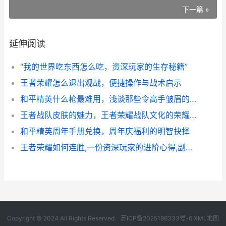
下一篇 »
延伸阅读
“我的世界吃东西怎么吃，资深玩家的生存秘籍”
王者荣耀怎么退出观战，便捷操作与战术启示
和平精英什么枪最难用，浅谈那些令高手皱眉的武器
王者战队皮肤的魅力，王者荣耀战队文化的荣耀象征
和平精英周年手册兑换，周年庆福利的明智抉择
王者荣耀如何连胜,一份资深玩家的进阶心得,副标题为从单局技巧到全局战略的蜕变之路
Copyright © 2024 All Rights Reserved.
苏ICP备2025186333号-6
XML地图