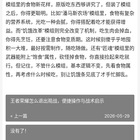
模组里的食物新花样，原版吃东西够讲究了，但装了模组
之后，你得更聪明。比如“潘马斯农场”模组里，食物有复杂
的营养系统，光吃一种会腻，你得搭配着吃才能获得增
益。而“饥饿改革”模组则完全改变了机制，吃生肉会掉血，
你得先烹饪，还要注意食物变质期。这时候别傻乎乎地囤
积一大堆，最好按需制作，随吃随做。还有“匠魂”模组里的
武器能附上“饱食”属性，砍怪掉食物，你直接捡起来吃就
行。但记住，不管什么模组，基本逻辑不变，先看食物属
性，再考虑什么时候吃，别让饥饿条见底了才手忙脚乱。
王者荣耀怎么退出观战，便捷操作与战术启示
« 上一篇
2026-05-29
没有了！