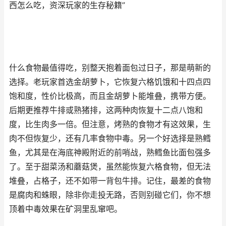
西怎么吃，资深玩家的生存秘籍”
什么食物最值得吃，别整天抱着面包过日子，那是萌新的
选择。老玩家首选金胡萝卜，它恢复六格饥饿和十四点四
饱和度，性价比极高，而且金胡萝卜能堆叠，携带方便。
后期更推荐牛排或熟猪排，这两种肉恢复十二点八饱和
度，比生肉多一倍。但注意，烤熟的食物才有这效果，生
肉不但恢复少，还有几率食物中毒。另一个好选择是熟鳕
鱼，尤其是在海底神殿附近的前哨战，熟鳕鱼比面包强多
了。至于甜菜汤和蘑菇煲，虽然能恢复六格食物，但无法
堆叠，占格子，还不如带一背包牛排。记住，最差的食物
是腐肉和蛛眼，除非你走投无路，否则别碰它们，你不想
顶着中毒效果在矿洞里乱窜吧。