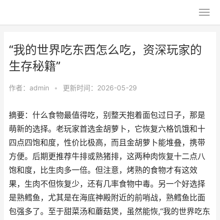
“我的世界吃东西怎么吃，资深玩家的
生存秘籍”
作者：
admin
•
更新时间：2026-05-29
摘要：什么食物最值得吃，别整天抱着面包过日子，那是
萌新的选择。老玩家首选金胡萝卜，它恢复六格饥饿和十
四点四饱和度，性价比极高，而且金胡萝卜能堆叠，携带
方便。后期更推荐牛排或熟猪排，这两种肉恢复十二点八
饱和度，比生肉多一倍。但注意，烤熟的食物才有这效
果，生肉不但恢复少，还有几率食物中毒。另一个好选择
是熟鳕鱼，尤其是在海底神殿附近的前哨战，熟鳕鱼比面
包强多了。至于甜菜汤和蘑菇煲，虽然能恢,“我的世界吃东